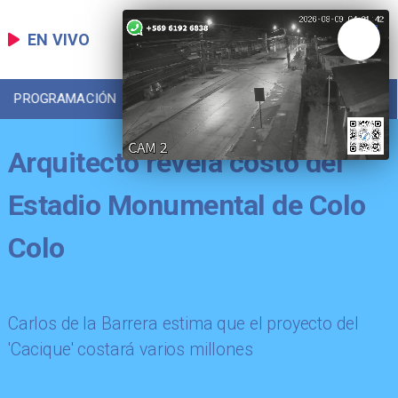
EN VIVO
PROGRAMACIÓN
LOCAL
DEPORTES
Arquitecto revela costo del
Estadio Monumental de Colo
Colo
Carlos de la Barrera estima que el proyecto del
'Cacique' costará varios millones