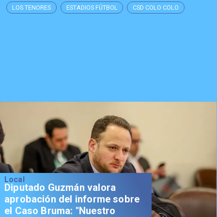
LOS TENORES
ESTADIOS FÚTBOL
CSD COLO COLO
Local
Diputado Guzmán valora
aprobación del informe sobre
el Caso Bruma: "Nuestro