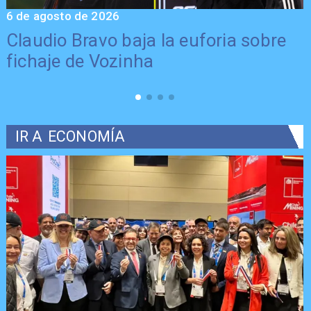
6 de agosto de 2026
5
Claudio Bravo baja la euforia sobre
fichaje de Vozinha
IR A
ECONOMÍA