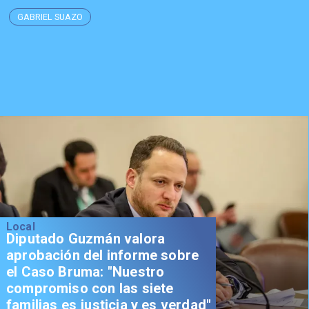
GABRIEL SUAZO
Local
Diputado Guzmán valora
aprobación del informe sobre
el Caso Bruma: "Nuestro
compromiso con las siete
familias es justicia y es verdad"