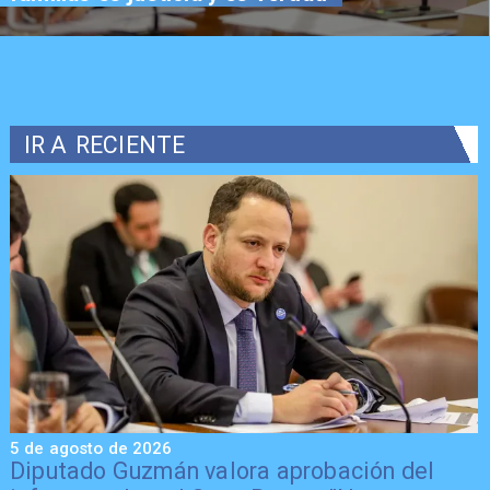
IR A
RECIENTE
5 de agosto de 2026
5
Diputado Guzmán valora aprobación del