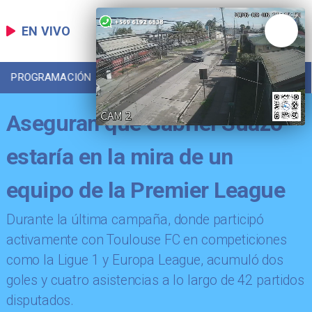
EN VIVO
PROGRAMACIÓN
LOCAL
DEPORTES
Aseguran que Gabriel Suazo
estaría en la mira de un
equipo de la Premier League
​Durante la última campaña, donde participó
activamente con Toulouse FC en competiciones
como la Ligue 1 y Europa League, acumuló dos
goles y cuatro asistencias a lo largo de 42 partidos
disputados.