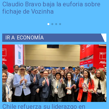
Claudio Bravo baja la euforia sobre
fichaje de Vozinha
IR A
ECONOMÍA
Chile refuerza su liderazgo en