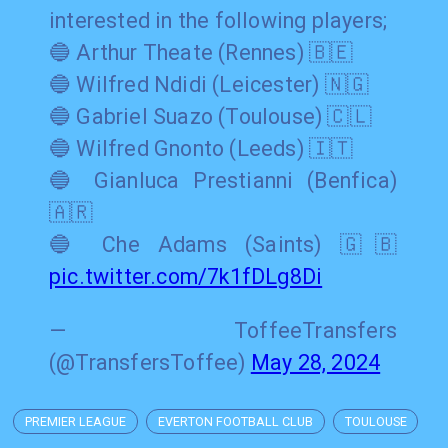
interested in the following players;
🔵 Arthur Theate (Rennes) 🇧🇪
🔵 Wilfred Ndidi (Leicester) 🇳🇬
🔵 Gabriel Suazo (Toulouse) 🇨🇱
🔵 Wilfred Gnonto (Leeds) 🇮🇹
🔵 Gianluca Prestianni (Benfica)
🇦🇷
🔵 Che Adams (Saints) 🇬🇧
pic.twitter.com/7k1fDLg8Di
— ToffeeTransfers
(@TransfersToffee)
May 28, 2024
PREMIER LEAGUE
EVERTON FOOTBALL CLUB
TOULOUSE