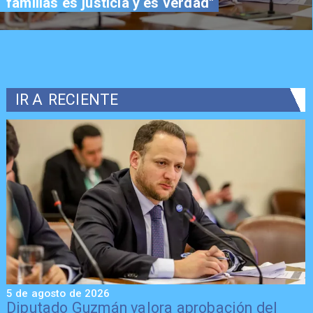
familias es justicia y es verdad"
IR A
RECIENTE
5 de agosto de 2026
5
Diputado Guzmán valora aprobación del