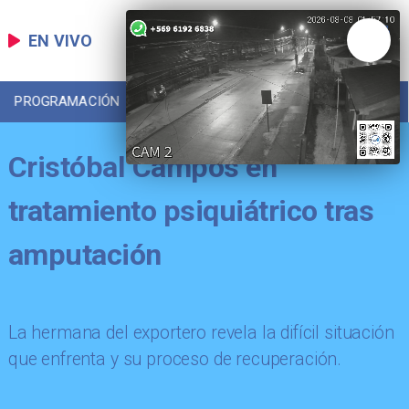
EN VIVO
PROGRAMACIÓN
LOCAL
DEPORTES
Cristóbal Campos en
tratamiento psiquiátrico tras
amputación
La hermana del exportero revela la difícil situación
que enfrenta y su proceso de recuperación.