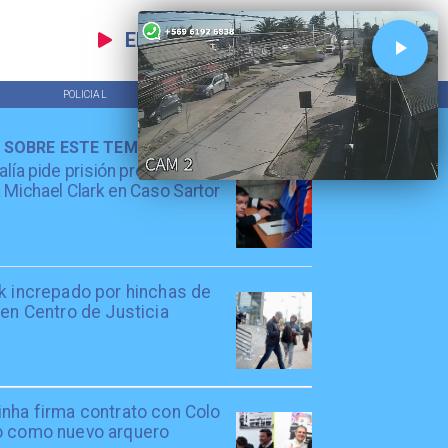
EN VIVO
POLICIAL
TENDENCIAS
 SOBRE ESTE TEMA
alía pide prisión preventiva
 Michael Clark en Caso Sartor
rk increpado por hinchas de
 en Centro de Justicia
inha firma contrato con Colo
o como nuevo arquero