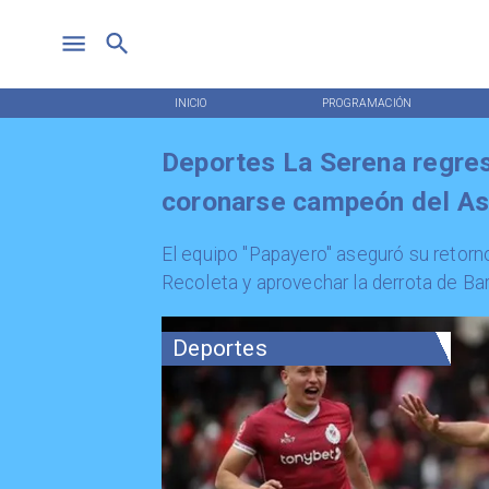
INICIO
PROGRAMACIÓN
Deportes La Serena regres
coronarse campeón del A
​El equipo "Papayero" aseguró su retorno
Recoleta y aprovechar la derrota de B
Deportes