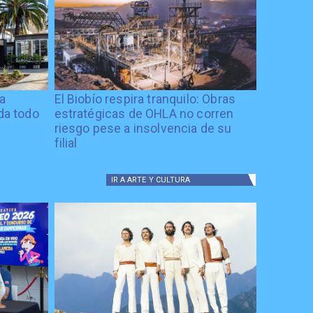
ía
El Biobío respira tranquilo: Obras
ida todo
estratégicas de OHLA no corren
riesgo pese a insolvencia de su
filial
IR A
ARTE Y CULTURA