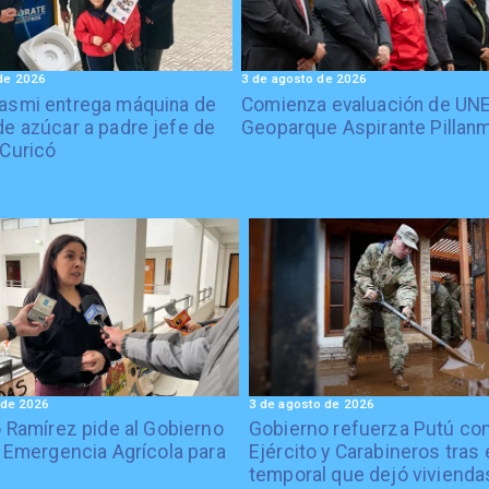
de 2026
3 de agosto de 2026
asmi entrega máquina de
Comienza evaluación de UN
de azúcar a padre jefe de
Geoparque Aspirante Pillan
 Curicó
 de 2026
3 de agosto de 2026
 Ramírez pide al Gobierno
Gobierno refuerza Putú co
 Emergencia Agrícola para
Ejército y Carabineros tras 
temporal que dejó vivienda