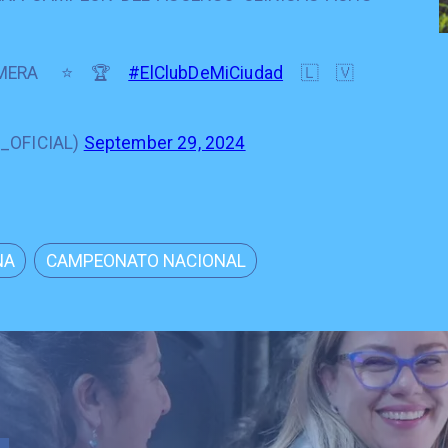
IMERA ⭐️🏆
#ElClubDeMiCiudad
🇱🇻
S_OFICIAL)
September 29, 2024
NA
CAMPEONATO NACIONAL