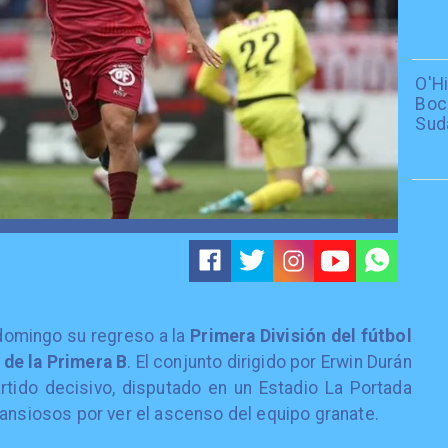
O'H
Boc
Sud
domingo su regreso a la
Primera División del fútbol
de la Primera B
. El conjunto dirigido por Erwin Durán
rtido decisivo, disputado en un Estadio La Portada
 ansiosos por ver el ascenso del equipo granate.