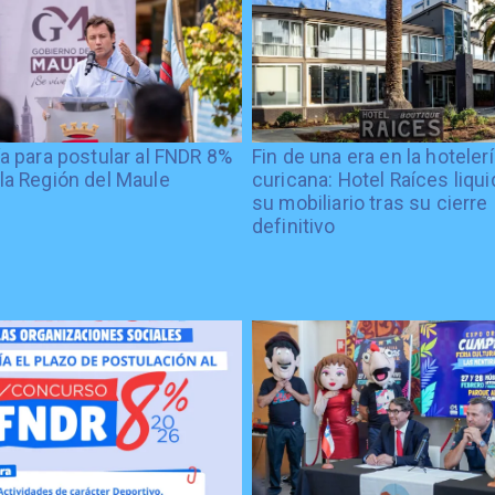
ía para postular al FNDR 8%
Fin de una era en la hoteler
la Región del Maule
curicana: Hotel Raíces liqu
su mobiliario tras su cierre
definitivo