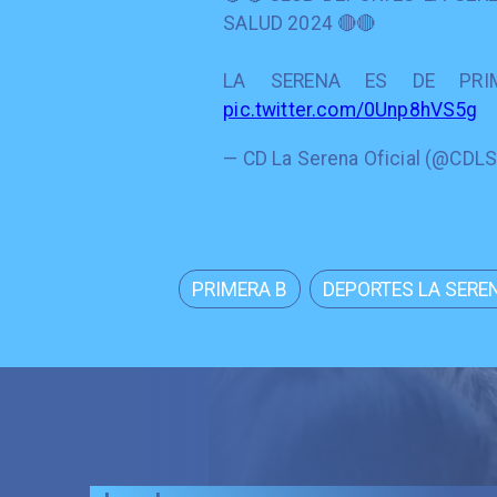
SALUD 2024 🔴🔴
LA SERENA ES DE PR
pic.twitter.com/0Unp8hVS5g
— CD La Serena Oficial (@CDL
PRIMERA B
DEPORTES LA SERE