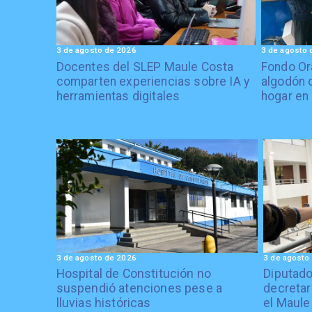
3 de agosto de 2026
3 de agosto 
Docentes del SLEP Maule Costa
Fondo Or
comparten experiencias sobre IA y
algodón 
herramientas digitales
hogar en
3 de agosto de 2026
3 de agosto
Hospital de Constitución no
Diputado
suspendió atenciones pese a
decretar
lluvias históricas
el Maule