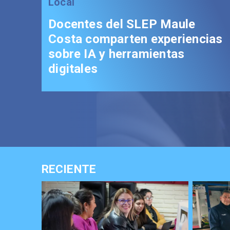
Local
Fondo Orasmi entrega
de algodón de azúcar 
jefe de hogar en Curic
RECIENTE