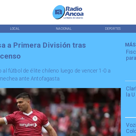
LOCAL
NACIONAL
DEPORTES
a a Primera División tras
MÁS
Fisc
scenso
para
 al fútbol de élite chileno luego de vencer 1-0 a
arnechea ante Antofagasta.
Cla
la U
Voz
Col