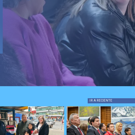
 máquina
a padre
ó
IR A
RECIENTE