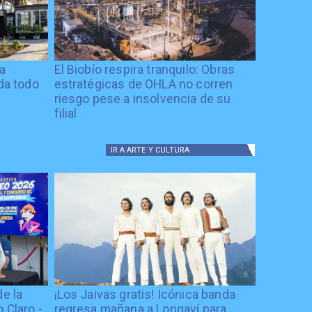
ía
El Biobío respira tranquilo: Obras
ida todo
estratégicas de OHLA no corren
riesgo pese a insolvencia de su
filial
IR A
ARTE Y CULTURA
de la
¡Los Jaivas gratis! Icónica banda
 Claro -
regresa mañana a Longaví para