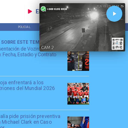
EN VIVO
POLICIAL
TENDENCIAS
 SOBRE ESTE TEMA
entación de Vozinha en Colo
: Fecha, Estadio y Contrato
oja enfrentará a los
triones del Mundial 2026
alía pide prisión preventiva
a Michael Clark en Caso
tor