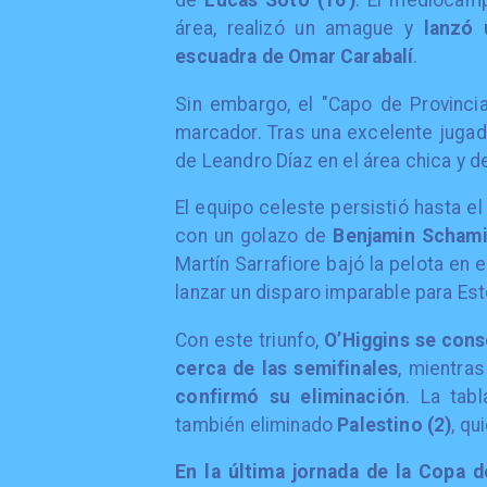
de
Lucas Soto (16′)
. El mediocamp
área, realizó un amague y
lanzó 
escuadra de Omar Carabalí
.
Sin embargo, el "Capo de Provincia
marcador. Tras una excelente jugad
de Leandro Díaz en el área chica y d
El equipo celeste persistió hasta el
con un golazo de
Benjamin Schami
Martín Sarrafiore bajó la pelota en 
lanzar un disparo imparable para Es
Con este triunfo,
O’Higgins se cons
cerca de las semifinales
, mientra
confirmó su eliminación
. La tab
también eliminado
Palestino (2)
, qu
En la última jornada de la Copa d