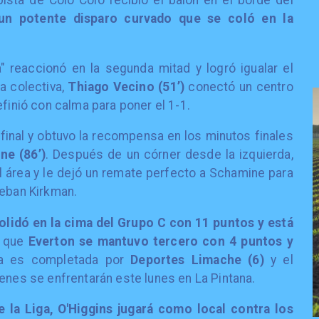
ista de Colo Colo recibió el balón en el borde del
un potente disparo curvado que se coló en la
" reaccionó en la segunda mitad y logró igualar el
a colectiva,
Thiago Vecino (51’)
conectó un centro
efinió con calma para poner el 1-1.
 final y obtuvo la recompensa en los minutos finales
ne (86’)
. Después de un córner desde la izquierda,
el área y le dejó un remate perfecto a Schamine para
teban Kirkman.
olidó en la cima del Grupo C con 11 puntos y está
s que
Everton se mantuvo tercero con 4 puntos y
la es completada por
Deportes Limache (6)
y el
ienes se enfrentarán este lunes en La Pintana.
e la Liga, O'Higgins jugará como local contra los