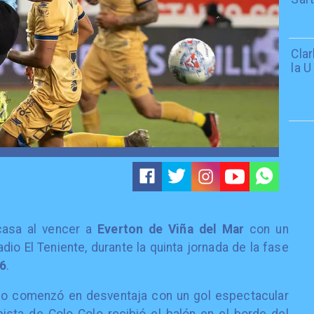
Cla
la U
casa al vencer a
Everton de Viña del Mar
con un
io El Teniente, durante la quinta jornada de la fase
26
.
lio comenzó en desventaja con un gol espectacular