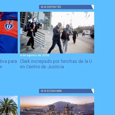
IR A
DEPORTES
4 de agosto de 2026
tiva para
Clark increpado por hinchas de la U
or
en Centro de Justicia
IR A
ECONOMÍA