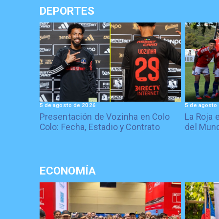
DEPORTES
5 de agosto de 2026
5 de agosto
Presentación de Vozinha en Colo
La Roja 
Colo: Fecha, Estadio y Contrato
del Mund
ECONOMÍA