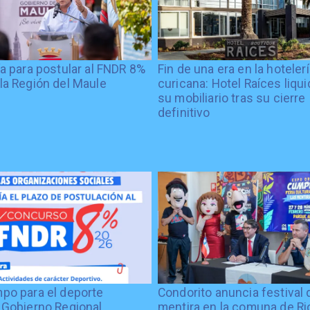
ía para postular al FNDR 8%
Fin de una era en la hoteler
la Región del Maule
curicana: Hotel Raíces liqu
su mobiliario tras su cierre
definitivo
po para el deporte
Condorito anuncia festival 
 Gobierno Regional
mentira en la comuna de Rio