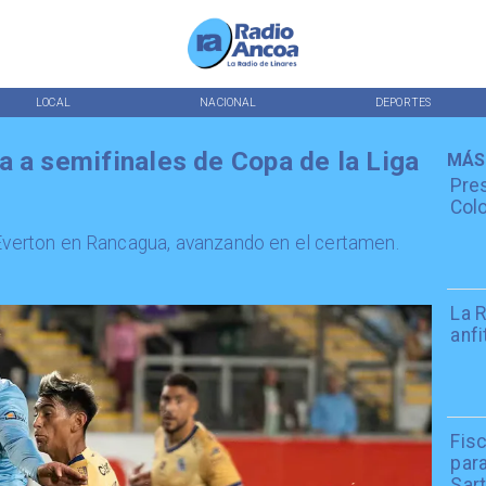
LOCAL
NACIONAL
DEPORTES
a a semifinales de Copa de la Liga
MÁS
Pres
Colo
 Everton en Rancagua, avanzando en el certamen.
La R
anfi
Fisc
par
Sar