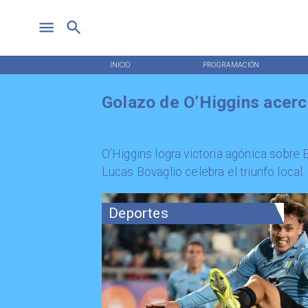
INICIO
PROGRAMACIÓN
Golazo de O’Higgins acerc
O’Higgins logra victoria agónica sobre
Lucas Bovaglio celebra el triunfo local.
Deportes