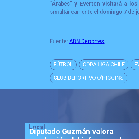
“Árabes” y Everton visitará a lo
simultáneamente el
domingo 7 de ju
Fuente:
ADN Deportes
FÚTBOL
COPA LIGA CHILE
E
CLUB DEPORTIVO O'HIGGINS
Local
Diputado Guzmán valora