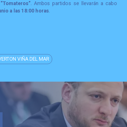
s “Tomateros”
. Ambos partidos se llevarán a cabo
nio a las 18:00 horas
.
VERTON VIÑA DEL MAR