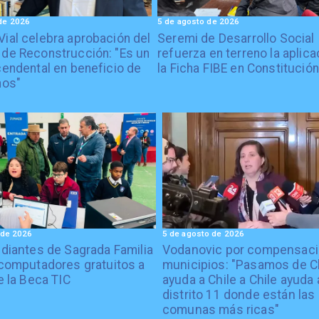
de 2026
5 de agosto de 2026
Vial celebra aprobación del
Seremi de Desarrollo Social
 de Reconstrucción: "Es un
refuerza en terreno la aplica
cendental en beneficio de
la Ficha FIBE en Constitución
nos"
 de 2026
5 de agosto de 2026
diantes de Sagrada Familia
Vodanovic por compensaci
computadores gratuitos a
municipios: "Pasamos de C
e la Beca TIC
ayuda a Chile a Chile ayuda 
distrito 11 donde están las
comunas más ricas"