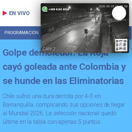
EN VIVO
PROGRAMACIÓN
LOCAL
DEPORTES
Golpe demoledor: La Roja
cayó goleada ante Colombia y
se hunde en las Eliminatorias
​Chile sufrió una dura derrota por 4-0 en
Barranquilla, complicando sus opciones de llegar
al Mundial 2026. La selección nacional quedó
última en la tabla con apenas 5 puntos.