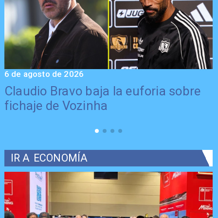
6 de agosto de 2026
5
Claudio Bravo baja la euforia sobre
fichaje de Vozinha
IR A
ECONOMÍA