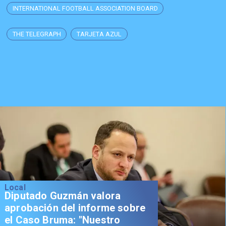
INTERNATIONAL FOOTBALL ASSOCIATION BOARD
THE TELEGRAPH
TARJETA AZUL
Local
Diputado Guzmán valora
aprobación del informe sobre
el Caso Bruma: "Nuestro