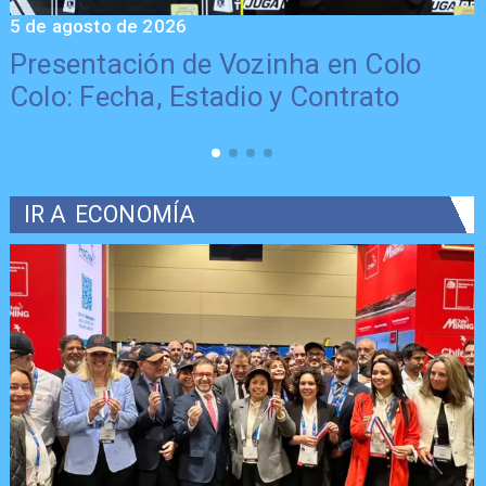
5 de agosto de 2026
5
Presentación de Vozinha en Colo
Colo: Fecha, Estadio y Contrato
IR A
ECONOMÍA