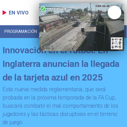
EN VIVO
PROGRAMACIÓN
LOCAL
DEPORTES
Innovación en el fútbol: En
Inglaterra anuncian la llegada
de la tarjeta azul en 2025
Esta nueva medida reglamentaria, que será
probada en la próxima temporada de la FA Cup,
buscará combatir el mal comportamiento de los
jugadores y las tácticas disruptivas en el terreno
de juego