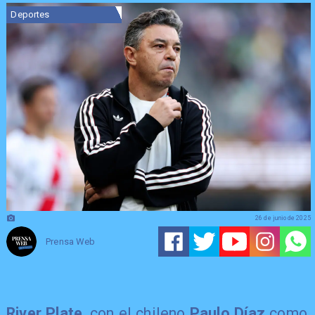
Deportes
26 de junio de 2025
Prensa Web
River Plate
, con el chileno
Paulo Díaz
como