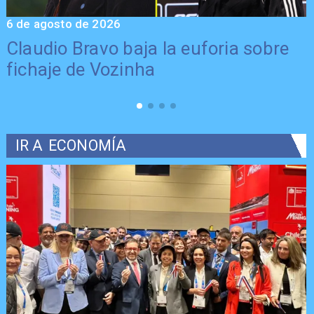
6 de agosto de 2026
5
Claudio Bravo baja la euforia sobre
fichaje de Vozinha
IR A
ECONOMÍA