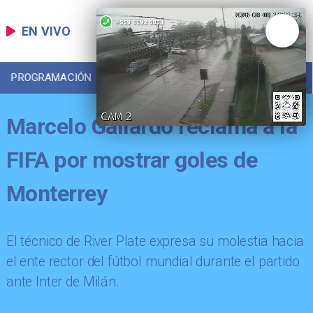
EN VIVO
PROGRAMACIÓN
LOCAL
DEPORTES
Marcelo Gallardo reclama a la
FIFA por mostrar goles de
Monterrey
El técnico de River Plate expresa su molestia hacia
el ente rector del fútbol mundial durante el partido
ante Inter de Milán.