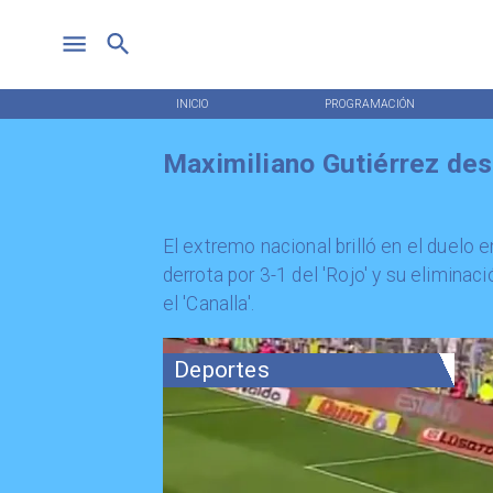
INICIO
PROGRAMACIÓN
Maximiliano Gutiérrez des
El extremo nacional brilló en el duelo e
derrota por 3-1 del 'Rojo' y su eliminac
el 'Canalla'.
Deportes