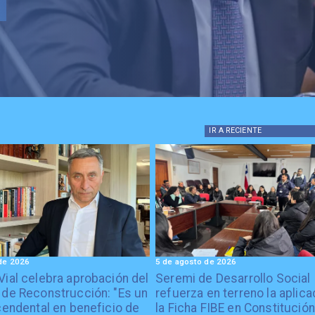
IR A
RECIENTE
de 2026
5 de agosto de 2026
Vial celebra aprobación del
Seremi de Desarrollo Social
 de Reconstrucción: "Es un
refuerza en terreno la aplica
cendental en beneficio de
la Ficha FIBE en Constitución