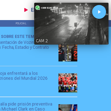
EN VIVO
POLICIAL
TENDENCIAS
 SOBRE ESTE TEMA
entación de Vozinha en Colo
: Fecha, Estadio y Contrato
oja enfrentará a los
triones del Mundial 2026
alía pide prisión preventiva
a Michael Clark en Caso