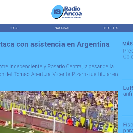
LOCAL
NACIONAL
DEPORTES
taca con asistencia en Argentina
MÁS
Pres
Colo
ntre Independiente y Rosario Central, a pesar de la
ión del Torneo Apertura. Vicente Pizarro fue titular en
La R
anfi
Fisc
par