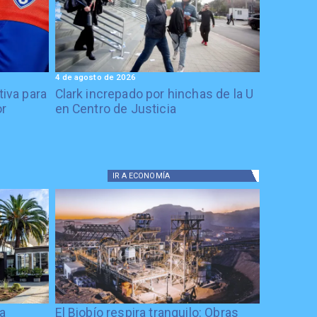
4 de agosto de 2026
tiva para
Clark increpado por hinchas de la U
or
en Centro de Justicia
IR A
ECONOMÍA
ía
El Biobío respira tranquilo: Obras