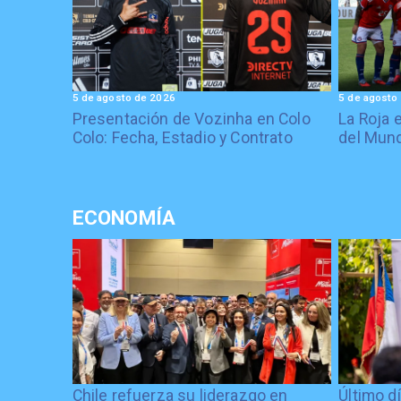
5 de agosto de 2026
5 de agosto
Presentación de Vozinha en Colo
La Roja 
Colo: Fecha, Estadio y Contrato
del Mund
ECONOMÍA
Chile refuerza su liderazgo en
Último d