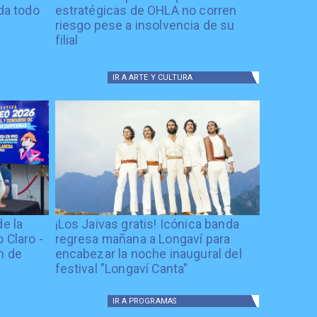
ida todo
estratégicas de OHLA no corren
riesgo pese a insolvencia de su
filial
IR A
ARTE Y CULTURA
de la
¡Los Jaivas gratis! Icónica banda
 Claro -
regresa mañana a Longaví para
n de
encabezar la noche inaugural del
festival "Longaví Canta"
IR A
PROGRAMAS