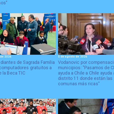
nos"
 de 2026
5 de agosto de 2026
diantes de Sagrada Familia
Vodanovic por compensaci
computadores gratuitos a
municipios: "Pasamos de C
e la Beca TIC
ayuda a Chile a Chile ayuda 
distrito 11 donde están las
comunas más ricas"