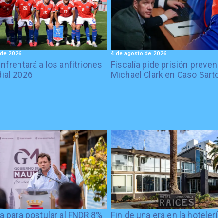
 de 2026
4 de agosto de 2026
enfrentará a los anfitriones
Fiscalía pide prisión preven
ial 2026
Michael Clark en Caso Sart
ía para postular al FNDR 8%
Fin de una era en la hoteler