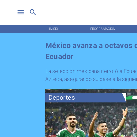
INICIO
PROGRAMACIÓN
México avanza a octavos d
Ecuador
La selección mexicana derrotó a Ecuad
Azteca, asegurando su pase a la siguien
Deportes