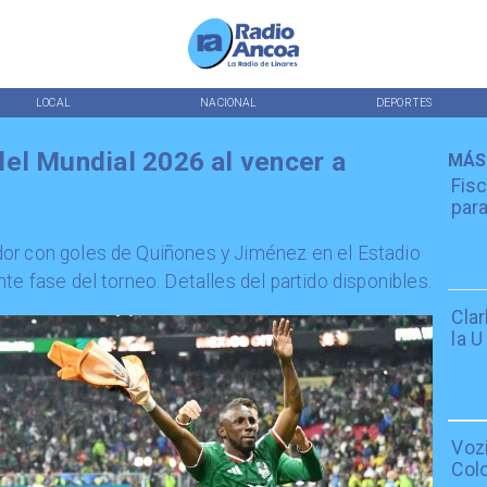
LOCAL
NACIONAL
DEPORTES
el Mundial 2026 al vencer a
MÁS
Fisc
para
or con goles de Quiñones y Jiménez en el Estadio
te fase del torneo. Detalles del partido disponibles.
Cla
la U
Voz
Col