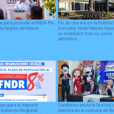
ía para postular al FNDR 8%
Fin de una era en la hoteler
la Región del Maule
curicana: Hotel Raíces liqu
su mobiliario tras su cierre
definitivo
po para el deporte
Condorito anuncia festival 
 Gobierno Regional
mentira en la comuna de Rio