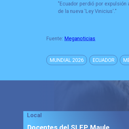
"Ecuador perdió por expulsión 
de la nueva 'Ley Vinicius'."
Fuente:
Meganoticias
MUNDIAL 2026
ECUADOR
M
Local
Docentes del SLEP Maule