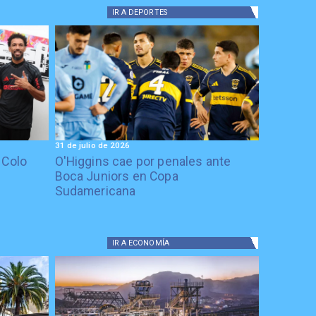
IR A
DEPORTES
31 de julio de 2026
 Colo
O'Higgins cae por penales ante
Boca Juniors en Copa
Sudamericana
IR A
ECONOMÍA