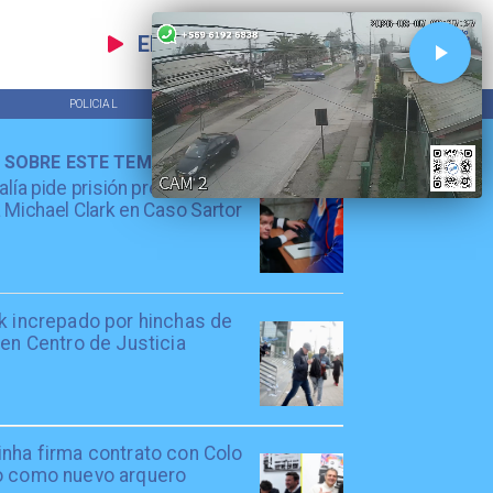
EN VIVO
POLICIAL
TENDENCIAS
 SOBRE ESTE TEMA
alía pide prisión preventiva
 Michael Clark en Caso Sartor
rk increpado por hinchas de
 en Centro de Justicia
inha firma contrato con Colo
o como nuevo arquero