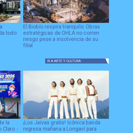
ía
El Biobío respira tranquilo: Obras
ida todo
estratégicas de OHLA no corren
riesgo pese a insolvencia de su
filial
IR A
ARTE Y CULTURA
de la
¡Los Jaivas gratis! Icónica banda
 Claro -
regresa mañana a Longaví para