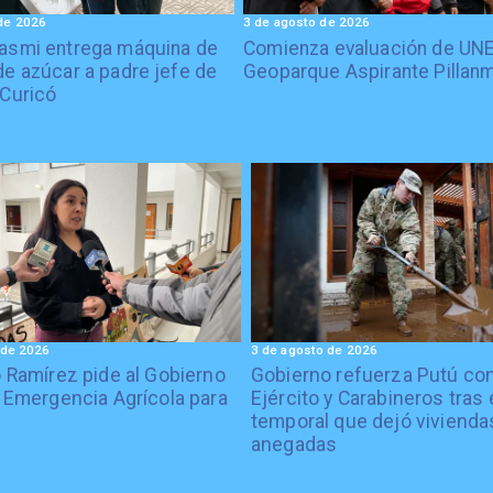
de 2026
3 de agosto de 2026
asmi entrega máquina de
Comienza evaluación de UN
de azúcar a padre jefe de
Geoparque Aspirante Pillan
 Curicó
 de 2026
3 de agosto de 2026
 Ramírez pide al Gobierno
Gobierno refuerza Putú co
 Emergencia Agrícola para
Ejército y Carabineros tras 
temporal que dejó vivienda
anegadas