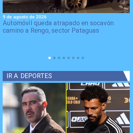
9 de agosto de 2026
9
Automóvil queda atrapado en socavón
camino a Rengo, sector Pataguas
IR A
DEPORTES