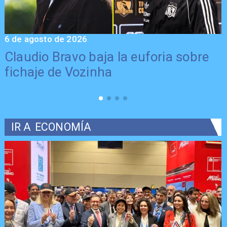
6 de agosto de 2026
5
Claudio Bravo baja la euforia sobre
fichaje de Vozinha
IR A
ECONOMÍA