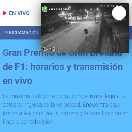
EN VIVO
PROGRAMACIÓN
LOCAL
DEPORTES
Gran Premio de Gran Bretaña
de F1: horarios y transmisión
en vivo
La máxima categoría del automovilismo llega a la
catedral inglesa de la velocidad. Encuentra aquí
los detalles para ver la carrera y la clasificación en
línea y por televisión.