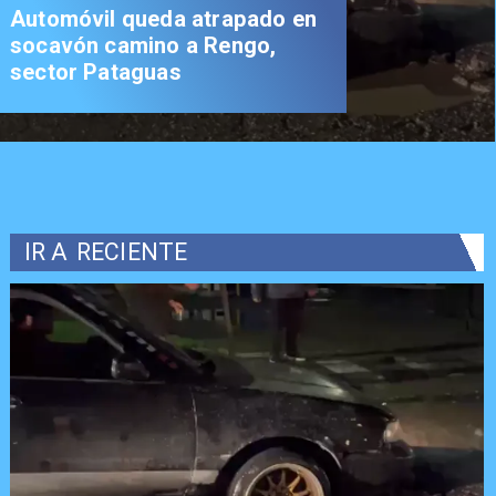
Automóvil queda atrapado en
socavón camino a Rengo,
sector Pataguas
IR A
RECIENTE