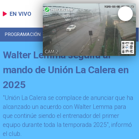
EN VIVO
PROGRAMACIÓN
LOCAL
DEPORTES
Walter Lemma seguirá al
mando de Unión La Calera en
2025
​"Unión La Calera se complace de anunciar que ha
alcanzado un acuerdo con Walter Lemma para
que continúe siendo el entrenador del primer
equipo durante toda la temporada 2025", informó
el club.