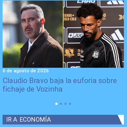
6 de agosto de 2026
5
Claudio Bravo baja la euforia sobre
fichaje de Vozinha
IR A
ECONOMÍA