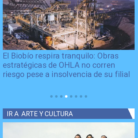
El Biobío respira tranquilo: Obras
estratégicas de OHLA no corren
o
riesgo pese a insolvencia de su filial
IR A
ARTE Y CULTURA