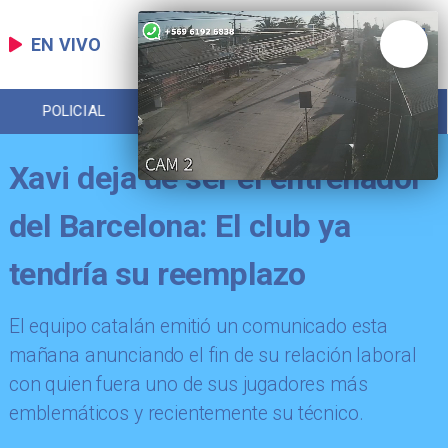
EN VIVO
POLICIAL
REGIONAL
ECONOMÍA
Xavi deja de ser el entrenador
del Barcelona: El club ya
tendría su reemplazo
​El equipo catalán emitió un comunicado esta
mañana anunciando el fin de su relación laboral
con quien fuera uno de sus jugadores más
emblemáticos y recientemente su técnico.