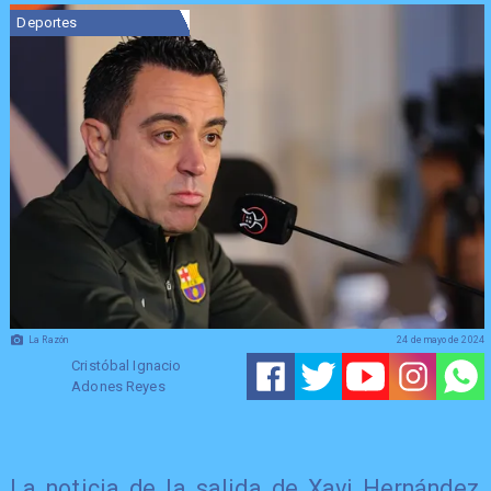
Deportes
La Razón
24 de mayo de 2024
Cristóbal Ignacio
Adones Reyes
La noticia de la salida de Xavi Hernández