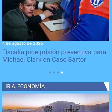
4 de agosto de 2026
6
Fiscalía pide prisión preventiva para
Michael Clark en Caso Sartor
IR A
ECONOMÍA