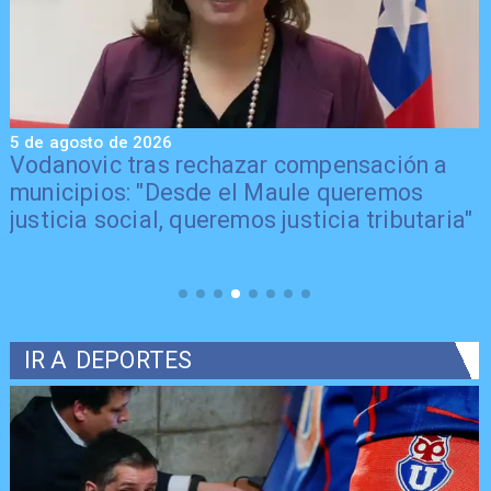
5 de agosto de 2026
5
Vodanovic tras rechazar compensación a
municipios: "Desde el Maule queremos
justicia social, queremos justicia tributaria"
IR A
DEPORTES