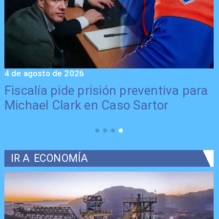
4 de agosto de 2026
6
Fiscalía pide prisión preventiva para
Michael Clark en Caso Sartor
IR A
ECONOMÍA