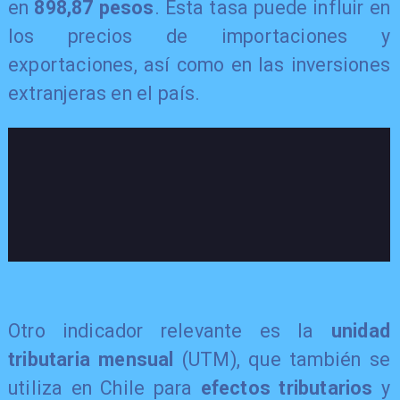
en
898,87 pesos
. Esta tasa puede influir en
los precios de importaciones y
exportaciones, así como en las inversiones
extranjeras en el país.
​Otro indicador relevante es la
unidad
tributaria mensual
(UTM), que también se
utiliza en Chile para
efectos tributarios
y