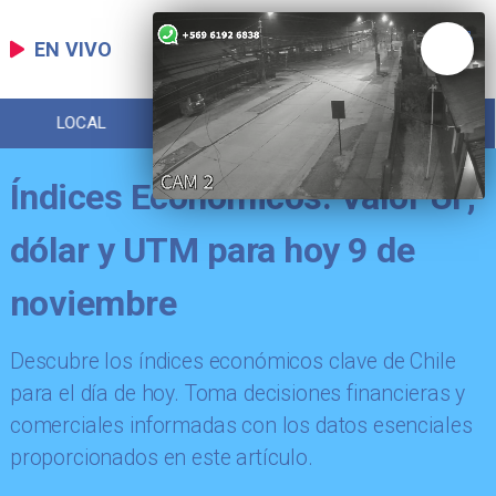
EN VIVO
LOCAL
DEPORTES
POLICIAL
Índices Económicos: Valor UF,
dólar y UTM para hoy 9 de
noviembre
Descubre los índices económicos clave de Chile
para el día de hoy. Toma decisiones financieras y
comerciales informadas con los datos esenciales
proporcionados en este artículo.