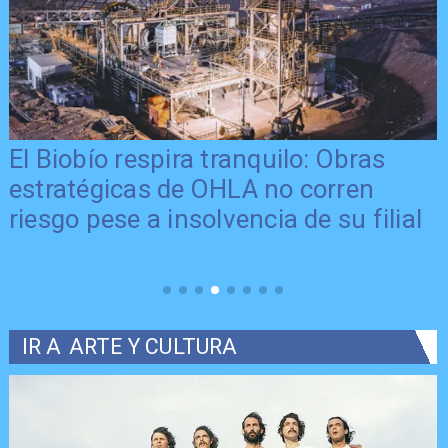
El Biobío respira tranquilo: Obras
estratégicas de OHLA no corren
o
riesgo pese a insolvencia de su filial
IR A
ARTE Y CULTURA