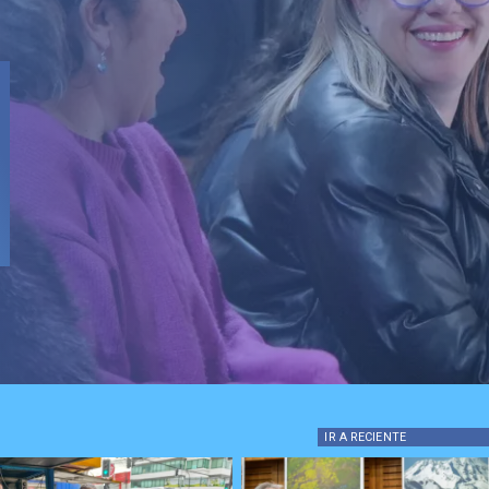
Local
Fondo Orasmi entrega máquina
de algodón de azúcar a padre
jefe de hogar en Curicó
IR A
RECIENTE