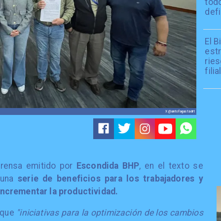
todo
defi
El B
est
ries
filia
X @antofagastadrt
rensa emitido por
Escondida BHP
, en el texto se
 una
serie de beneficios para los trabajadores y
ncrementar la productividad.
ó que
"iniciativas para la optimización de los cambios