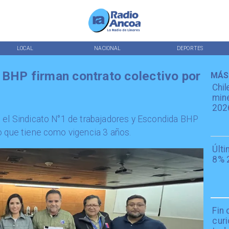
LOCAL
NACIONAL
DEPORTES
 BHP firman contrato colectivo por
MÁS
Chil
mine
202
, el Sindicato N°1 de trabajadores y Escondida BHP
o que tiene como vigencia 3 años.
Últi
8% 
Fin 
curi