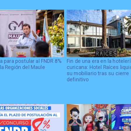
ía para postular al FNDR 8%
Fin de una era en la hoteler
la Región del Maule
curicana: Hotel Raíces liqu
su mobiliario tras su cierre
definitivo