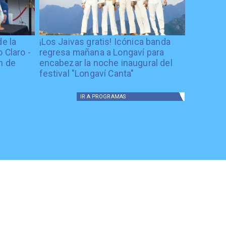
de la
¡Los Jaivas gratis! Icónica banda
 Claro -
regresa mañana a Longaví para
n de
encabezar la noche inaugural del
festival "Longaví Canta"
IR A
PROGRAMAS