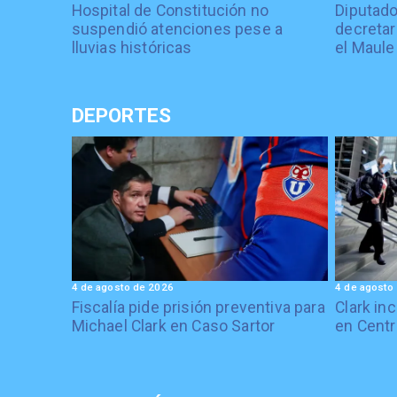
Hospital de Constitución no
Diputado
suspendió atenciones pese a
decretar
lluvias históricas
el Maule
DEPORTES
4 de agosto de 2026
4 de agosto
Fiscalía pide prisión preventiva para
Clark in
Michael Clark en Caso Sartor
en Centr