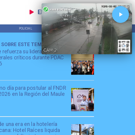
EN VIVO
POLICIAL
TENDENCIAS
 SOBRE ESTE TEMA
e refuerza su liderazgo en
rales críticos durante PDAC
6
mo día para postular al FNDR
2026 en la Región del Maule
de una era en la hotelería
cana: Hotel Raíces liquida