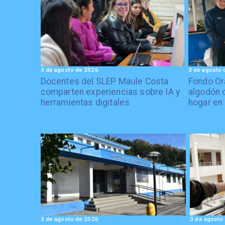
3 de agosto de 2026
3 de agosto 
Docentes del SLEP Maule Costa
Fondo Or
comparten experiencias sobre IA y
algodón 
herramientas digitales
hogar en
3 de agosto de 2026
3 de agosto