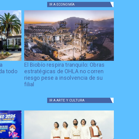
IR A
ECONOMÍA
ía
El Biobío respira tranquilo: Obras
ida todo
estratégicas de OHLA no corren
riesgo pese a insolvencia de su
filial
IR A
ARTE Y CULTURA