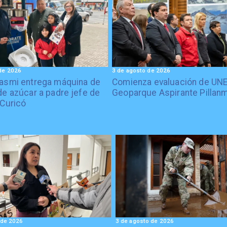
de 2026
3 de agosto de 2026
asmi entrega máquina de
Comienza evaluación de UN
de azúcar a padre jefe de
Geoparque Aspirante Pillan
 Curicó
 de 2026
3 de agosto de 2026