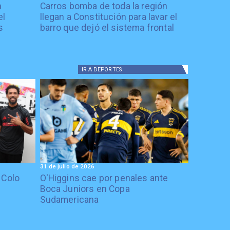
n
Carros bomba de toda la región
el
llegan a Constitución para lavar el
s
barro que dejó el sistema frontal
IR A
DEPORTES
31 de julio de 2026
 Colo
O'Higgins cae por penales ante
Boca Juniors en Copa
Sudamericana