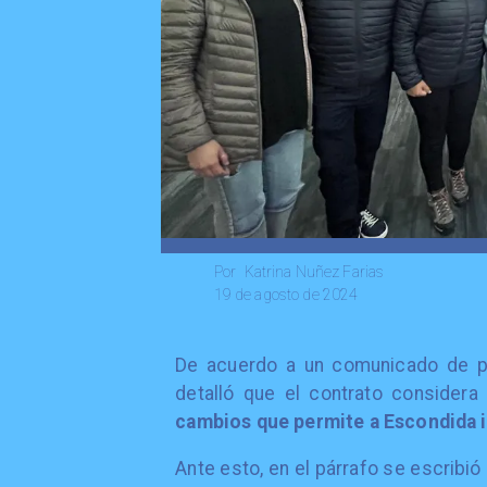
Katrina Nuñez Farias
Por
19 de agosto de 2024
De acuerdo a un comunicado de p
detalló que el contrato considera
cambios que permite a Escondida i
Ante esto, en el párrafo se escribi