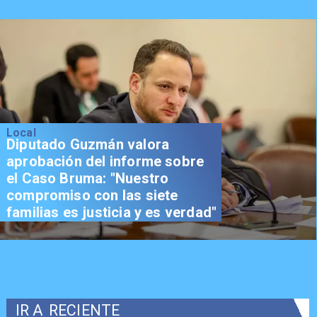
Local
Diputado Guzmán valora
aprobación del informe sobre
el Caso Bruma: "Nuestro
compromiso con las siete
familias es justicia y es verdad"
IR A
RECIENTE