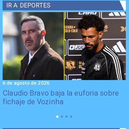
IR A
DEPORTES
6 de agosto de 2026
5
Claudio Bravo baja la euforia sobre
fichaje de Vozinha