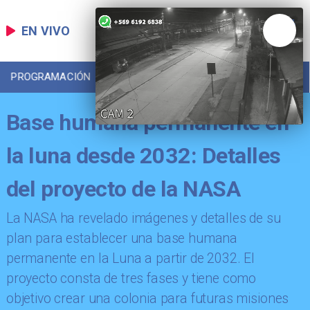
EN VIVO
PROGRAMACIÓN
LOCAL
DEPORTES
Base humana permanente en
la luna desde 2032: Detalles
del proyecto de la NASA
La NASA ha revelado imágenes y detalles de su
plan para establecer una base humana
permanente en la Luna a partir de 2032. El
proyecto consta de tres fases y tiene como
objetivo crear una colonia para futuras misiones