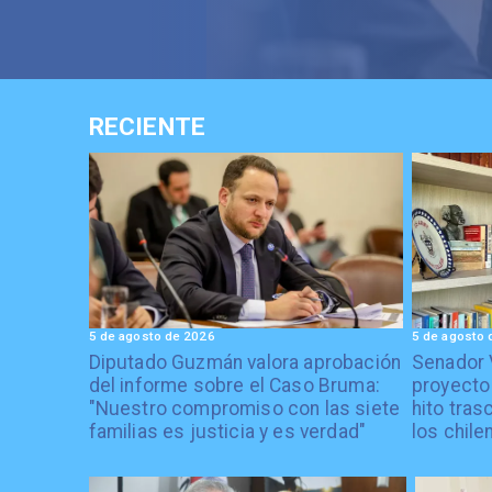
RECIENTE
5 de agosto de 2026
5 de agosto 
Diputado Guzmán valora aprobación
Senador 
del informe sobre el Caso Bruma:
proyecto
"Nuestro compromiso con las siete
hito tras
familias es justicia y es verdad"
los chile