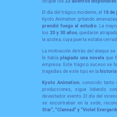
ocupar los
23 asientos disponibles
El día del trágico incidente, el
18 de 
Kyoto Animation gritando amenaza
prendió fuego al estudio
. La mayo
los
20 y 30 años
, quedaron atrapad
la azotea, cuya puerta estaba cerrad
La motivación detrás del ataque se
le había
plagiado una novela
que h
empresa. Este trágico suceso se ha
tragedias de este tipo en la
histori
Kyoto Animation
, conocido tanto
producciones, sigue lidiando c
devastador evento. El día del incen
se encontraban en la sede, recon
Star”, “Clannad” y “Violet Evergard