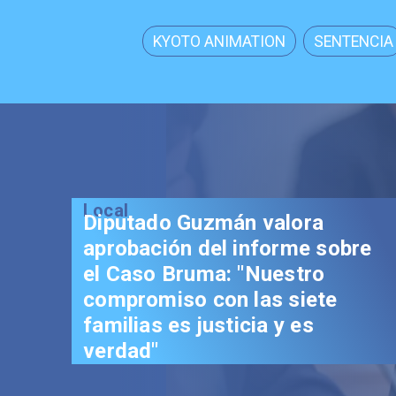
KYOTO ANIMATION
SENTENCIA
Local
Senador Vial celebra
aprobación del proyecto de
Reconstrucción: "Es un hito
trascendental en beneficio de
los chilenos"