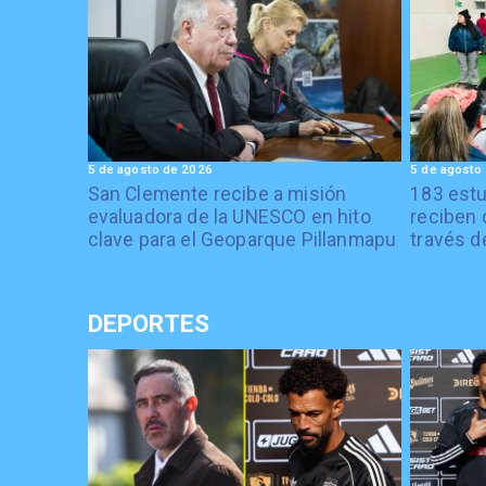
5 de agosto de 2026
5 de agosto
San Clemente recibe a misión
183 estu
evaluadora de la UNESCO en hito
reciben 
clave para el Geoparque Pillanmapu
través d
DEPORTES