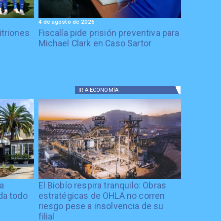
4 de agosto de 2026
itriones
Fiscalía pide prisión preventiva para
Michael Clark en Caso Sartor
IR A
ECONOMÍA
ía
El Biobío respira tranquilo: Obras
ida todo
estratégicas de OHLA no corren
riesgo pese a insolvencia de su
filial