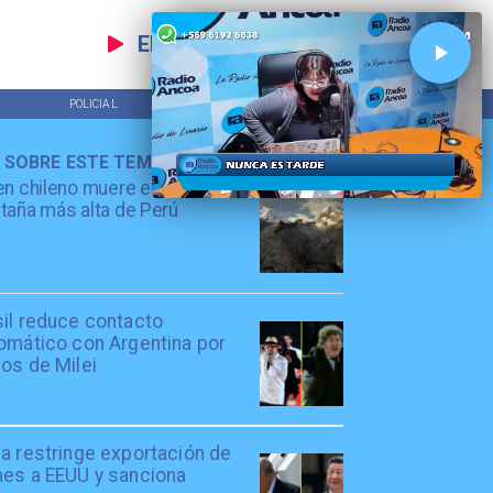
EN VIVO
POLICIAL
TENDENCIAS
 SOBRE ESTE TEMA
en chileno muere escalando
aña más alta de Perú
sil reduce contacto
lomático con Argentina por
os de Milei
a restringe exportación de
nes a EEUU y sanciona