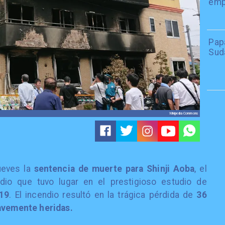
emp
Papa
Sud
Wikipedia Commons
jueves la
sentencia de muerte para Shinji Aoba
, el
dio que tuvo lugar en el prestigioso estudio de
19
. El incendio resultó en la trágica pérdida de
36
vemente heridas.