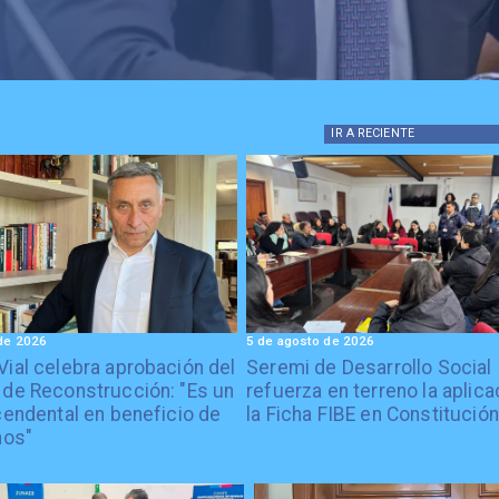
IR A
RECIENTE
de 2026
5 de agosto de 2026
Vial celebra aprobación del
Seremi de Desarrollo Social
 de Reconstrucción: "Es un
refuerza en terreno la aplica
cendental en beneficio de
la Ficha FIBE en Constitución
nos"