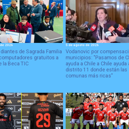
 de 2026
5 de agosto de 2026
diantes de Sagrada Familia
Vodanovic por compensaci
computadores gratuitos a
municipios: "Pasamos de C
e la Beca TIC
ayuda a Chile a Chile ayuda 
distrito 11 donde están las
comunas más ricas"