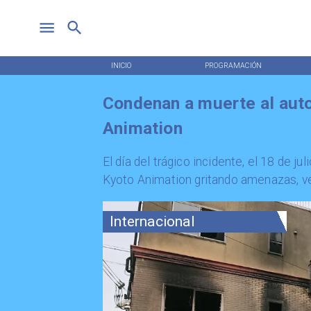
INICIO
PROGRAMACIÓN
Condenan a muerte al auto
Animation
​El día del trágico incidente, el 18 de j
Kyoto Animation gritando amenazas, vert
Internacional