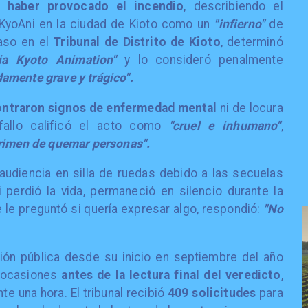
ó haber provocado el incendio
, describiendo el
yoAni en la ciudad de Kioto como un
"infierno"
de
caso en el
Tribunal de Distrito de Kioto
, determinó
ia Kyoto Animation"
y lo consideró penalmente
amente grave y trágico".
ntraron signos de enfermedad mental
ni de locura
l fallo calificó el acto como
"cruel e inhumano"
,
rimen de quemar personas".
a audiencia en silla de ruedas debido a las secuelas
 perdió la vida, permaneció en silencio durante la
 le preguntó si quería expresar algo, respondió:
"No
nción pública desde su inicio en septiembre del año
s ocasiones
antes de la lectura final del veredicto
,
 una hora. El tribunal recibió
409 solicitudes
para