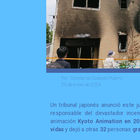
Constanza Codoceo Pizarro
Por
26 de enero de 2024
Un tribunal japonés anunció este 
responsable del devastador incen
animación
Kyoto Animation en 20
vidas
y dejó a otras
32
personas
gra