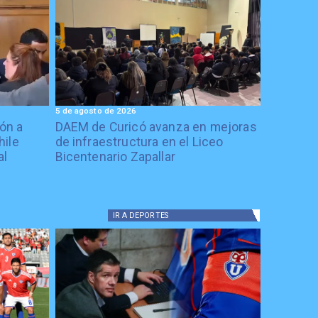
5 de agosto de 2026
ón a
DAEM de Curicó avanza en mejoras
hile
de infraestructura en el Liceo
al
Bicentenario Zapallar
IR A
DEPORTES