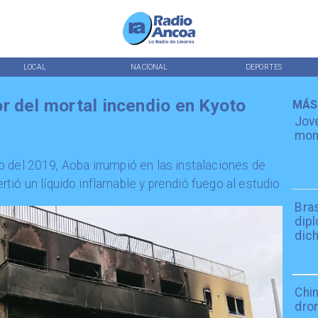
LOCAL
NACIONAL
DEPORTES
r del mortal incendio en Kyoto
MÁS
Jov
mont
ulio del 2019, Aoba irrumpió en las instalaciones de
ió un líquido inflamable y prendió fuego al estudio.
Bra
dip
dich
Chin
dro