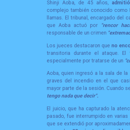
​Shinji Aoba, de 45 años,
admiti
complejo también conocido como K
llamas. El tribunal, encargado del 
que Aoba actuó por
"rencor hac
responsable de un crimen
"extremad
​Los jueces destacaron que
no enco
transitoria durante el ataque. E
especialmente por tratarse de un
"c
​Aoba, quien ingresó a la sala de l
graves del incendio en el que casi
mayor parte de la sesión. Cuando se
tengo nada que decir".
​El juicio, que ha capturado la ate
pasado, fue interrumpido en varia
que se extendió por aproximadamente