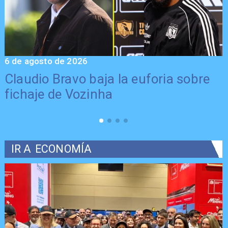
6 de agosto de 2026
5
Claudio Bravo baja la euforia sobre
fichaje de Vozinha
IR A
ECONOMÍA