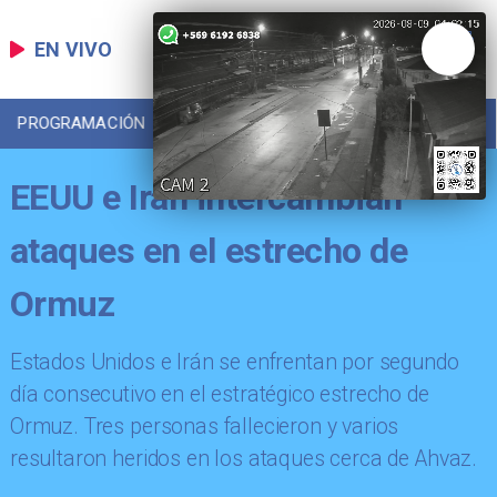
EN VIVO
PROGRAMACIÓN
LOCAL
DEPORTES
EEUU e Irán intercambian
ataques en el estrecho de
Ormuz
Estados Unidos e Irán se enfrentan por segundo
día consecutivo en el estratégico estrecho de
Ormuz. Tres personas fallecieron y varios
resultaron heridos en los ataques cerca de Ahvaz.