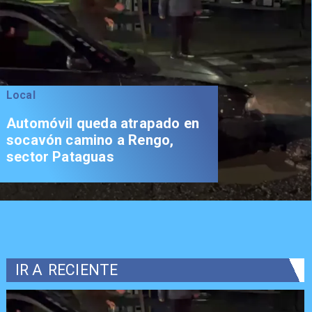
Local
Automóvil queda atrapado en
socavón camino a Rengo,
sector Pataguas
IR A
RECIENTE