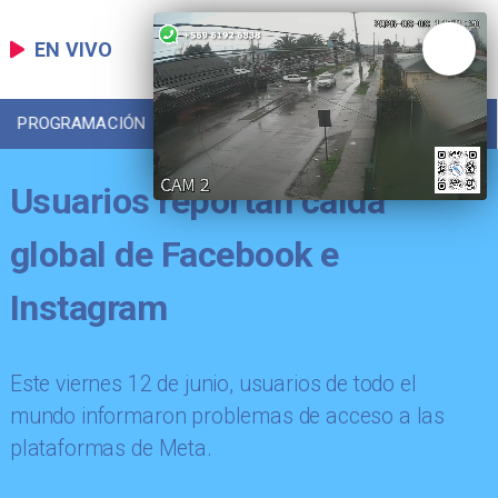
EN VIVO
PROGRAMACIÓN
LOCAL
DEPORTES
Usuarios reportan caída
global de Facebook e
Instagram
Este viernes 12 de junio, usuarios de todo el
mundo informaron problemas de acceso a las
plataformas de Meta.