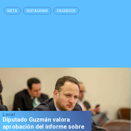
META
INSTAGRAM
FACEBOOK
Local
Diputado Guzmán valora
aprobación del informe sobre