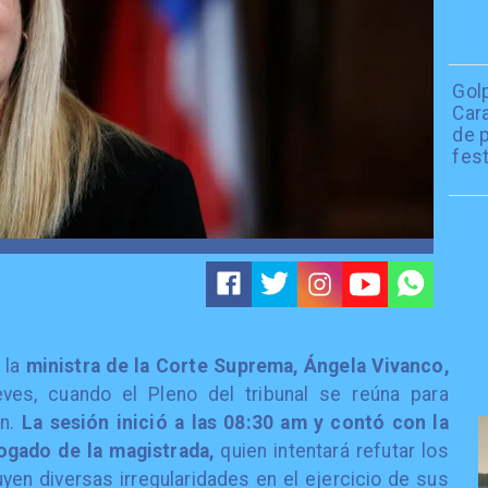
Golp
Car
de 
fes
 la
ministra de la Corte Suprema, Ángela Vivanco,
es, cuando el Pleno del tribunal se reúna para
n.
La sesión inició a las 08:30 am y contó con la
ogado de la magistrada,
quien intentará refutar los
uyen diversas irregularidades en el ejercicio de sus