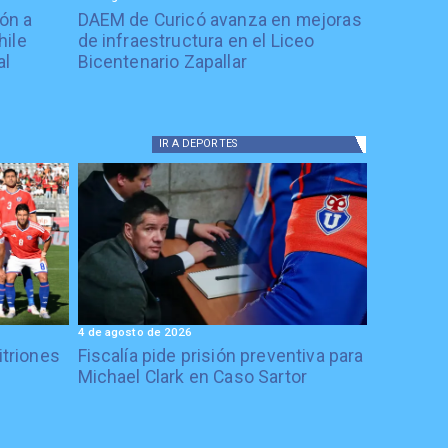
ón a
DAEM de Curicó avanza en mejoras
hile
de infraestructura en el Liceo
al
Bicentenario Zapallar
IR A
DEPORTES
4 de agosto de 2026
itriones
Fiscalía pide prisión preventiva para
Michael Clark en Caso Sartor