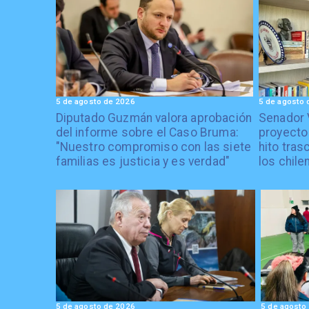
5 de agosto de 2026
5 de agosto 
Diputado Guzmán valora aprobación
Senador 
del informe sobre el Caso Bruma:
proyecto
"Nuestro compromiso con las siete
hito tras
familias es justicia y es verdad"
los chile
5 de agosto de 2026
5 de agosto