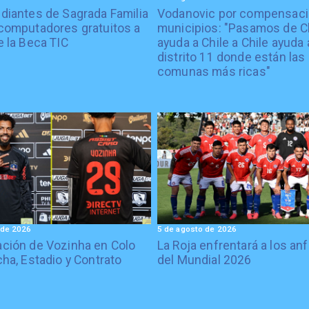
diantes de Sagrada Familia
Vodanovic por compensaci
computadores gratuitos a
municipios: "Pasamos de C
e la Beca TIC
ayuda a Chile a Chile ayuda 
distrito 11 donde están las
comunas más ricas"
 de 2026
5 de agosto de 2026
ción de Vozinha en Colo
La Roja enfrentará a los anf
cha, Estadio y Contrato
del Mundial 2026