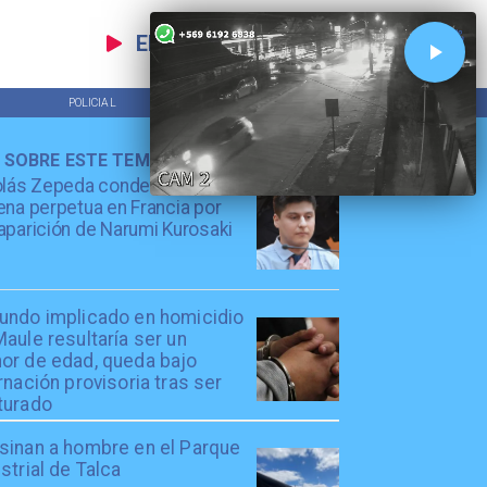
EN VIVO
POLICIAL
TENDENCIAS
 SOBRE ESTE TEMA
olás Zepeda condenado a
na perpetua en Francia por
parición de Narumi Kurosaki
undo implicado en homicidio
aule resultaría ser un
or de edad, queda bajo
rnación provisoria tras ser
turado
sinan a hombre en el Parque
strial de Talca