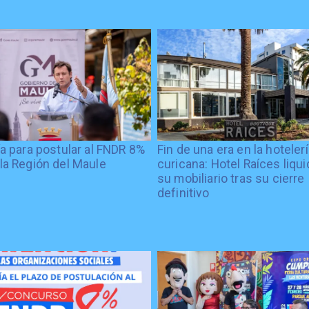
ía para postular al FNDR 8%
Fin de una era en la hoteler
la Región del Maule
curicana: Hotel Raíces liqu
su mobiliario tras su cierre
definitivo