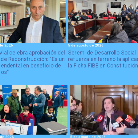
de 2026
5 de agosto de 2026
Vial celebra aprobación del
Seremi de Desarrollo Social
 de Reconstrucción: "Es un
refuerza en terreno la aplica
cendental en beneficio de
la Ficha FIBE en Constitución
nos"
 de 2026
5 de agosto de 2026