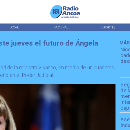
LOCAL
NACIONAL
DEPORTES
te jueves el futuro de Ángela
MÁS
Nic
cade
desa
idad de la ministra Vivanco, en medio de un cuaderno
ño en el Poder Judicial.
Seg
de M
men
inte
cap
Ase
Indu