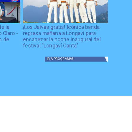
de la
¡Los Jaivas gratis! Icónica banda
 Claro -
regresa mañana a Longaví para
n de
encabezar la noche inaugural del
festival "Longaví Canta"
IR A
PROGRAMAS