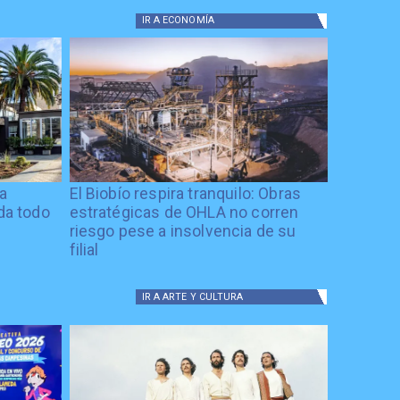
IR A
ECONOMÍA
ía
El Biobío respira tranquilo: Obras
ida todo
estratégicas de OHLA no corren
riesgo pese a insolvencia de su
filial
IR A
ARTE Y CULTURA