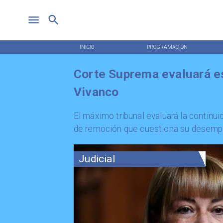
INICIO
PROGRAMACIÓN
Corte Suprema evaluará es
Vivanco
El máximo tribunal evaluará la continu
de remoción que cuestiona su desempe
Judicial