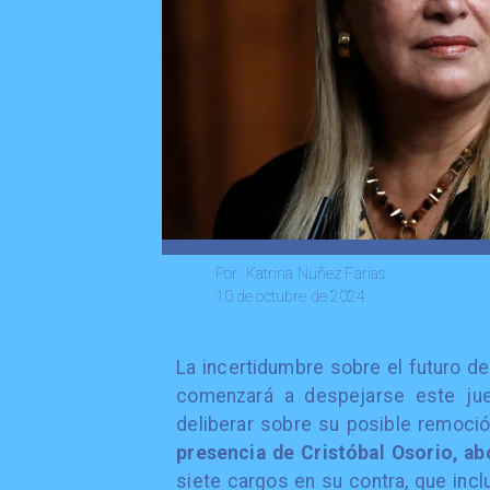
Katrina Nuñez Farias
Por
10 de octubre de 2024
La incertidumbre sobre el futuro de
comenzará a despejarse este juev
deliberar sobre su posible remoció
presencia de Cristóbal Osorio, ab
siete cargos en su contra, que incl