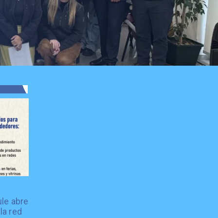
le abre
la red