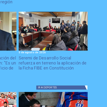
 región
5 de agosto de 2026
ación del
Seremi de Desarrollo Social
: "Es un
refuerza en terreno la aplicación de
icio de
la Ficha FIBE en Constitución
IR A
DEPORTES