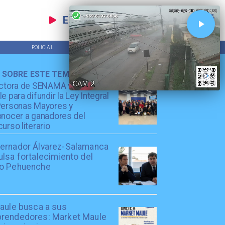
EN VIVO
POLICIAL
TENDENCIAS
 SOBRE ESTE TEMA
ctora de SENAMA visitó el
e para difundir la Ley Integral
Personas Mayores y
nocer a ganadores del
urso literario
ernador Álvarez-Salamanca
lsa fortalecimiento del
o Pehuenche
Maule busca a sus
rendedores: Market Maule