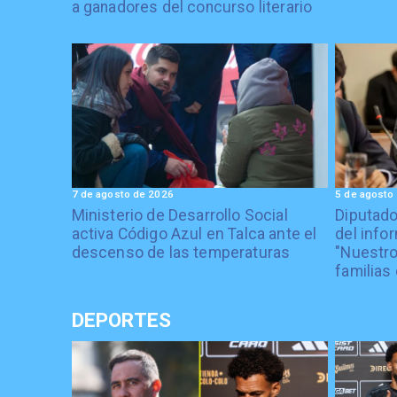
a ganadores del concurso literario
7 de agosto de 2026
5 de agosto
Ministerio de Desarrollo Social
Diputad
activa Código Azul en Talca ante el
del info
descenso de las temperaturas
"Nuestro
familias 
DEPORTES