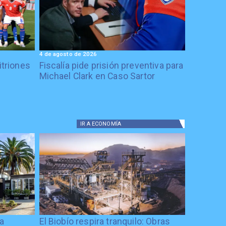
4 de agosto de 2026
itriones
Fiscalía pide prisión preventiva para
Michael Clark en Caso Sartor
IR A
ECONOMÍA
ía
El Biobío respira tranquilo: Obras