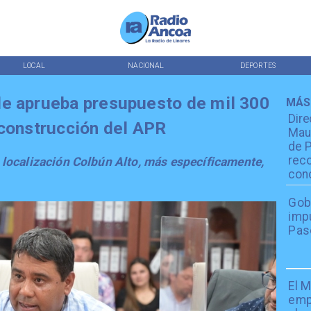
LOCAL
NACIONAL
DEPORTES
le aprueba presupuesto de mil 300
MÁS
Dire
 construcción del APR
Maul
de 
reco
localización Colbún Alto, más específicamente,
conc
Gob
impu
Pas
El 
emp