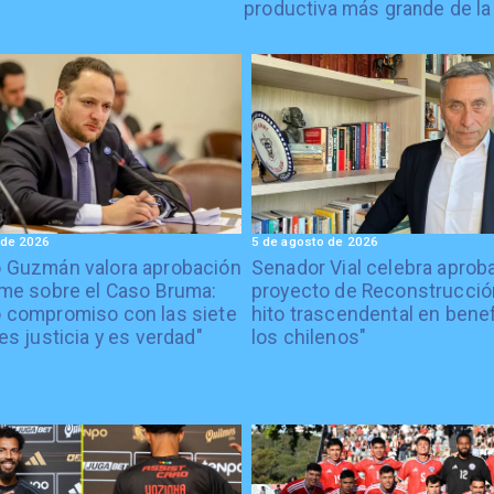
productiva más grande de la
 de 2026
5 de agosto de 2026
o Guzmán valora aprobación
Senador Vial celebra aprob
rme sobre el Caso Bruma:
proyecto de Reconstrucción
 compromiso con las siete
hito trascendental en benef
es justicia y es verdad"
los chilenos"