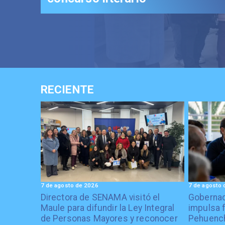
RECIENTE
7 de agosto de 2026
7 de agosto 
Directora de SENAMA visitó el
Gobernad
Maule para difundir la Ley Integral
impulsa 
de Personas Mayores y reconocer
Pehuenc