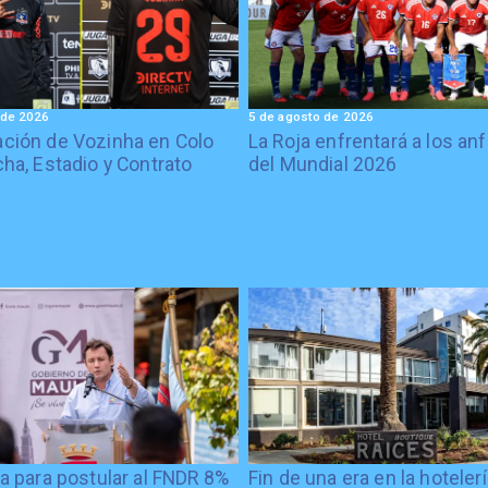
 de 2026
5 de agosto de 2026
ción de Vozinha en Colo
La Roja enfrentará a los anf
cha, Estadio y Contrato
del Mundial 2026
ía para postular al FNDR 8%
Fin de una era en la hoteler