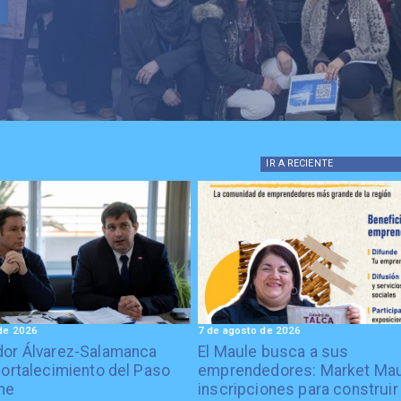
IR A
RECIENTE
de 2026
7 de agosto de 2026
or Álvarez-Salamanca
El Maule busca a sus
fortalecimiento del Paso
emprendedores: Market Mau
he
inscripciones para construir 