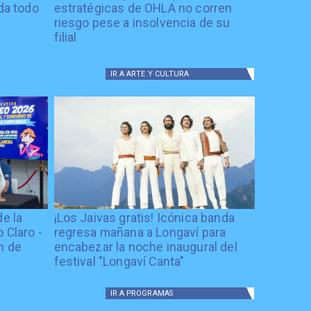
ida todo
estratégicas de OHLA no corren
riesgo pese a insolvencia de su
filial
IR A
ARTE Y CULTURA
de la
¡Los Jaivas gratis! Icónica banda
 Claro -
regresa mañana a Longaví para
n de
encabezar la noche inaugural del
festival "Longaví Canta"
IR A
PROGRAMAS