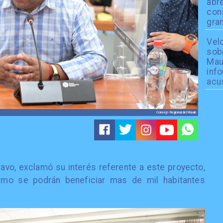
abre
cons
gran
Velo
sobr
Mau
info
acu
Consejo Regional del Maule
ravo, exclamó su interés referente a este proyecto,
smo se podrán beneficiar mas de mil habitantes