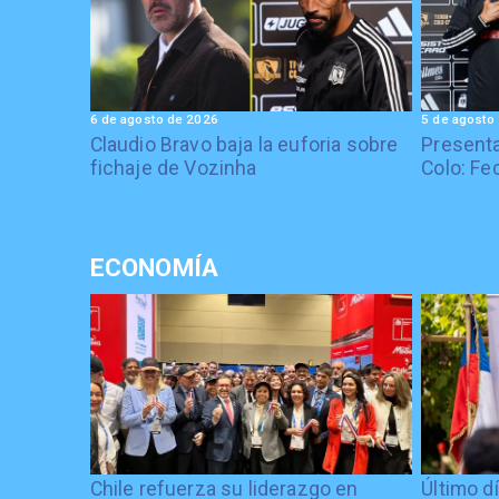
6 de agosto de 2026
5 de agosto
Claudio Bravo baja la euforia sobre
Presenta
fichaje de Vozinha
Colo: Fe
ECONOMÍA
Chile refuerza su liderazgo en
Último d