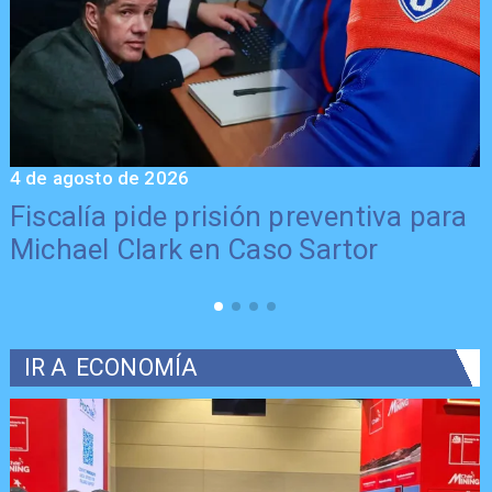
4 de agosto de 2026
4
a
Fiscalía pide prisión preventiva para
Michael Clark en Caso Sartor
IR A
ECONOMÍA