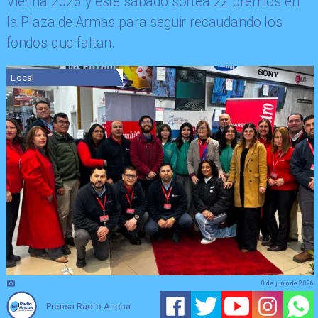
Vienna 2026 y este sábado sortea 22 premios en
la Plaza de Armas para seguir recaudando los
fondos que faltan.
Local
8 de junio de 2026
Prensa Radio Ancoa