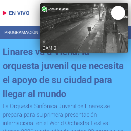
EN VIVO
PROGRAMACIÓN
LOCAL
DEPORTES
Linares va a Viena: la
orquesta juvenil que necesita
el apoyo de su ciudad para
llegar al mundo
​La Orquesta Sinfónica Juvenil de Linares se
prepara para su primera presentación
internacional en el World Orchestra Festival