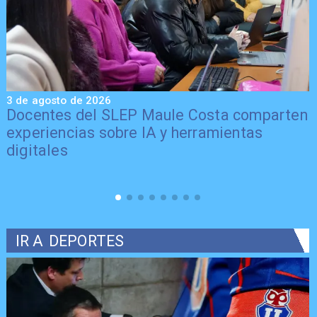
3 de agosto de 2026
3
Docentes del SLEP Maule Costa comparten
experiencias sobre IA y herramientas
digitales
IR A
DEPORTES