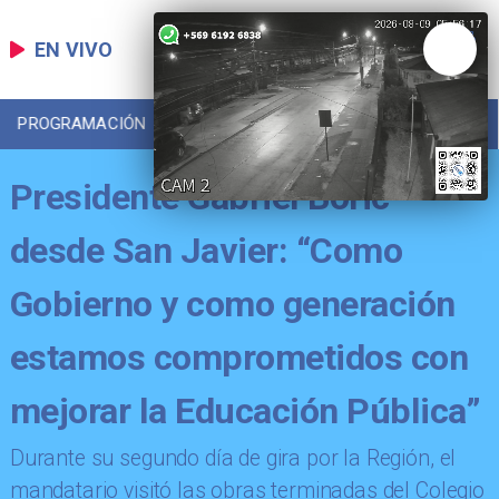
EN VIVO
PROGRAMACIÓN
LOCAL
DEPORTES
Presidente Gabriel Boric
desde San Javier: “Como
Gobierno y como generación
estamos comprometidos con
mejorar la Educación Pública”
Durante su segundo día de gira por la Región, el
mandatario visitó las obras terminadas del Colegio