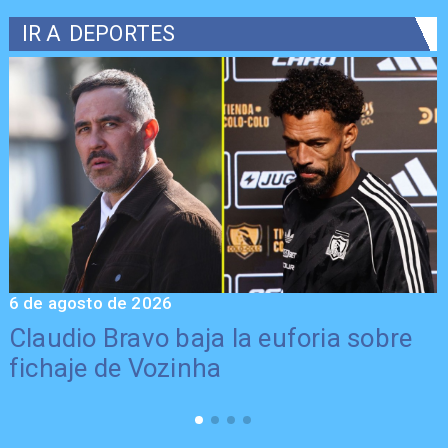
IR A
DEPORTES
6 de agosto de 2026
5
Claudio Bravo baja la euforia sobre
fichaje de Vozinha