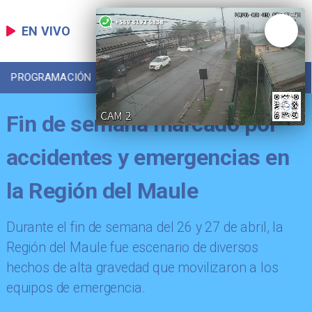
EN VIVO
PROGRAMACIÓN
LOCAL
DEPORTES
Fin de semana marcado por
accidentes y emergencias en
la Región del Maule
​Durante el fin de semana del 26 y 27 de abril, la
Región del Maule fue escenario de diversos
hechos de alta gravedad que movilizaron a los
equipos de emergencia.