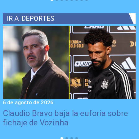
IR A
DEPORTES
6 de agosto de 2026
5
Claudio Bravo baja la euforia sobre
fichaje de Vozinha