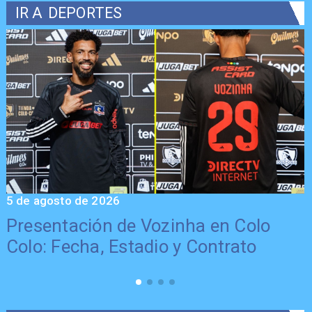
IR A
DEPORTES
5 de agosto de 2026
5
Presentación de Vozinha en Colo
Colo: Fecha, Estadio y Contrato