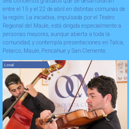
seis conciertos gratuitos que se desarrollarán
entre el 15 y el 22 de abril en distintas comunas de
la región. La iniciativa, impulsada por el Teatro
Regional del Maule, está dirigida especialmente a
personas mayores, aunque abierta a toda la
comunidad, y contempla presentaciones en Talca,
Pelarco, Maule, Pencahue y San Clemente.
Local