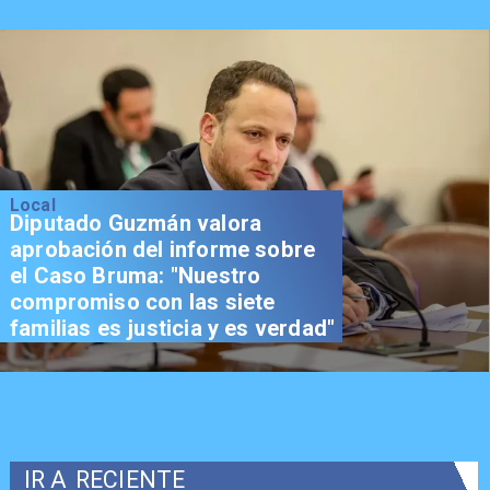
Local
Diputado Guzmán valora
aprobación del informe sobre
el Caso Bruma: "Nuestro
compromiso con las siete
familias es justicia y es verdad"
IR A
RECIENTE