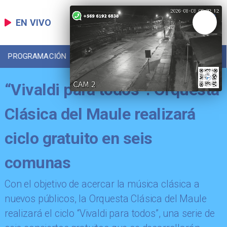
EN VIVO
PROGRAMACIÓN
LOCAL
DEPORTES
“Vivaldi para todos”: Orquesta
Clásica del Maule realizará
ciclo gratuito en seis
comunas
​Con el objetivo de acercar la música clásica a
nuevos públicos, la Orquesta Clásica del Maule
realizará el ciclo “Vivaldi para todos”, una serie de