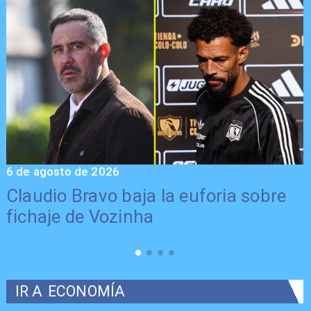
6 de agosto de 2026
5
Claudio Bravo baja la euforia sobre
fichaje de Vozinha
IR A
ECONOMÍA