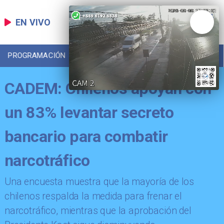
EN VIVO
PROGRAMACIÓN
LOCAL
DEPORTES
CADEM: Chilenos apoyan con
un 83% levantar secreto
bancario para combatir
narcotráfico
Una encuesta muestra que la mayoría de los
chilenos respalda la medida para frenar el
narcotráfico, mientras que la aprobación del