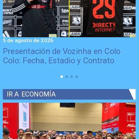
5 de agosto de 2026
5
Presentación de Vozinha en Colo
Colo: Fecha, Estadio y Contrato
IR A
ECONOMÍA