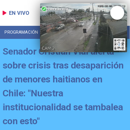
EN VIVO
PROGRAMACIÓN
LOCAL
DEPORTES
Senador Cristián Vial alerta
sobre crisis tras desaparición
de menores haitianos en
Chile: "Nuestra
institucionalidad se tambalea
con esto"