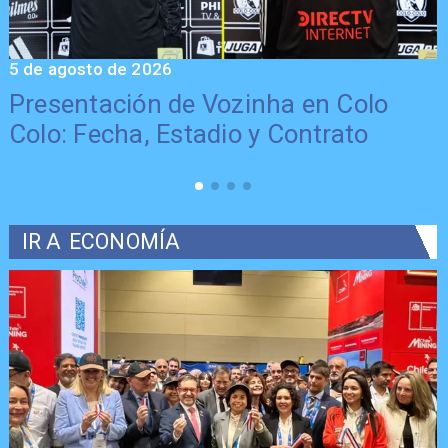
5 de agosto de 2026
5
Presentación de Vozinha en Colo
Colo: Fecha, Estadio y Contrato
IR A
ECONOMÍA