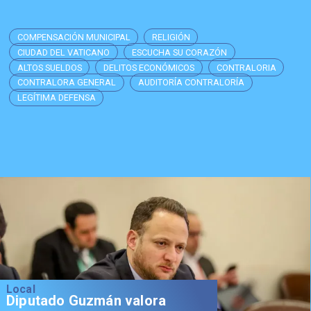
COMPENSACIÓN MUNICIPAL
RELIGIÓN
CIUDAD DEL VATICANO
ESCUCHA SU CORAZÓN
ALTOS SUELDOS
DELITOS ECONÓMICOS
CONTRALORIA
CONTRALORA GENERAL
AUDITORÍA CONTRALORÍA
LEGÍTIMA DEFENSA
Local
Diputado Guzmán valora