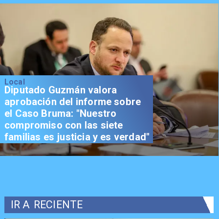
Local
Diputado Guzmán valora
aprobación del informe sobre
el Caso Bruma: "Nuestro
compromiso con las siete
familias es justicia y es verdad"
IR A
RECIENTE