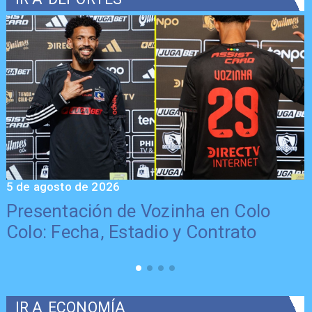
5 de agosto de 2026
5
Presentación de Vozinha en Colo
Colo: Fecha, Estadio y Contrato
IR A
ECONOMÍA