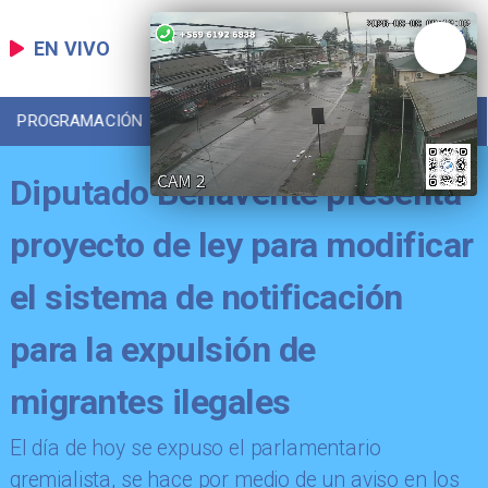
EN VIVO
PROGRAMACIÓN
LOCAL
DEPORTES
Diputado Benavente presenta
proyecto de ley para modificar
el sistema de notificación
para la expulsión de
migrantes ilegales
El día de hoy se expuso el parlamentario
gremialista, se hace por medio de un aviso en los