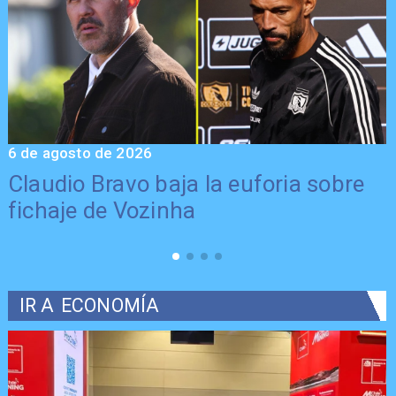
6 de agosto de 2026
5
Claudio Bravo baja la euforia sobre
fichaje de Vozinha
IR A
ECONOMÍA