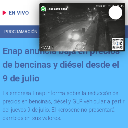
EN VIVO
PROGRAMACIÓN
LOCAL
DEPORTES
Enap anuncia baja en precios
de bencinas y diésel desde el
9 de julio
La empresa Enap informa sobre la reducción de
precios en bencinas, diésel y GLP vehicular a partir
del jueves 9 de julio. El kerosene no presentará
cambios en sus valores.