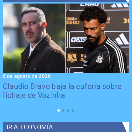
6 de agosto de 2026
5
Claudio Bravo baja la euforia sobre
fichaje de Vozinha
IR A
ECONOMÍA