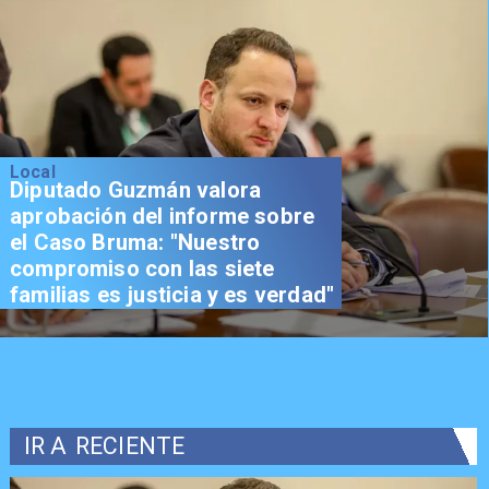
Local
Diputado Guzmán valora
aprobación del informe sobre
el Caso Bruma: "Nuestro
compromiso con las siete
familias es justicia y es verdad"
IR A
RECIENTE