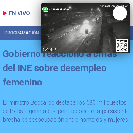
EN VIVO
PROGRAMACIÓN
LOCAL
DEPORTES
Gobierno reaccionó a cifras
del INE sobre desempleo
femenino
El ministro Boccardo destaca los 580 mil puestos
de trabajo generados, pero reconoce la persistente
brecha de desocupación entre hombres y mujeres.