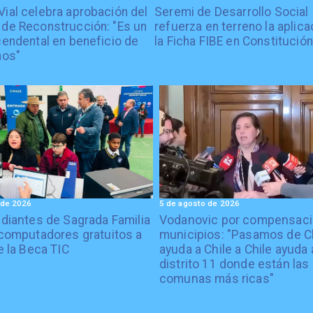
Vial celebra aprobación del
Seremi de Desarrollo Social
 de Reconstrucción: "Es un
refuerza en terreno la aplica
cendental en beneficio de
la Ficha FIBE en Constitución
nos"
 de 2026
5 de agosto de 2026
diantes de Sagrada Familia
Vodanovic por compensaci
computadores gratuitos a
municipios: "Pasamos de C
e la Beca TIC
ayuda a Chile a Chile ayuda 
distrito 11 donde están las
comunas más ricas"