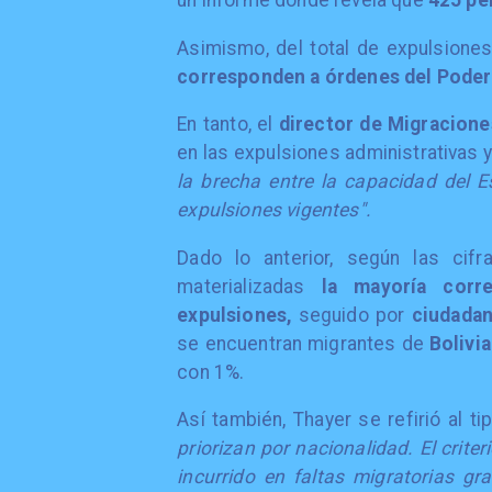
un informe donde revela que
425 pe
Asimismo, del total de expulsione
corresponden a órdenes del Poder 
En tanto, el
director de Migracione
en las expulsiones administrativas 
la brecha entre la capacidad del E
expulsiones vigentes".
Dado lo anterior, según las cifr
materializadas
la mayoría corr
expulsiones,
seguido por
ciudada
se encuentran migrantes de
Bolivi
con 1%.
Así también, Thayer se refirió al 
priorizan por nacionalidad. El crite
incurrido en faltas migratorias gr