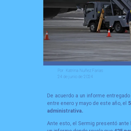
Katrina Nuñez Farias
Por
24 de junio de 2024
De acuerdo a un informe entregado
entre enero y mayo de este año, el
5
administrativa.
Ante esto, el Sermig presentó ante