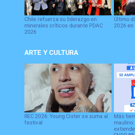
Chile refuerza su liderazgo en
Último d
minerales críticos durante PDAC
2026 en 
2026
ARTE Y CULTURA
REC 2026: Young Cister se suma al
Más tiem
festival
maulino:
extiende