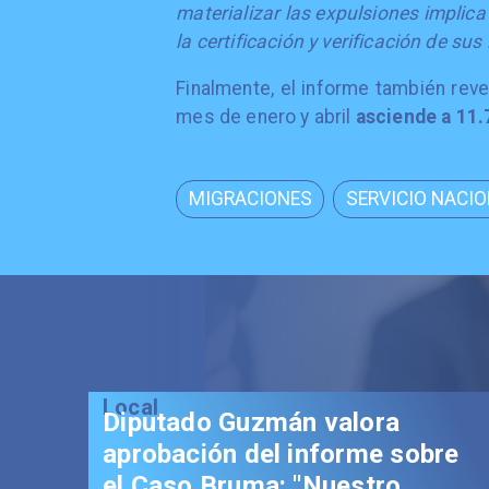
materializar las expulsiones implica
la certificación y verificación de su
Finalmente, el informe también rev
mes de enero y abril
asciende a 11
MIGRACIONES
SERVICIO NACI
Local
Diputado Guzmán valora
aprobación del informe sobre
el Caso Bruma: "Nuestro