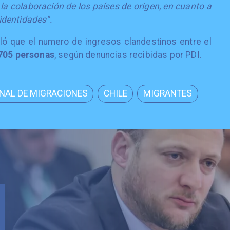
 la colaboración de los países de origen, en cuanto a
s identidades".
eló que el numero de ingresos clandestinos entre el
.705 personas
, según denuncias recibidas por PDI.
ONAL DE MIGRACIONES
CHILE
MIGRANTES