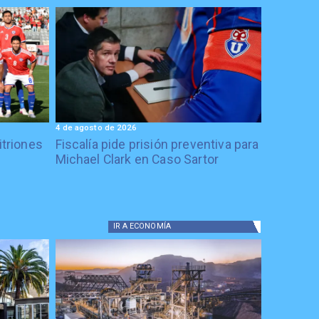
4 de agosto de 2026
itriones
Fiscalía pide prisión preventiva para
Michael Clark en Caso Sartor
IR A
ECONOMÍA