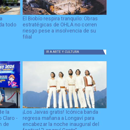
ía
El Biobío respira tranquilo: Obras
ida todo
estratégicas de OHLA no corren
riesgo pese a insolvencia de su
filial
IR A
ARTE Y CULTURA
de la
¡Los Jaivas gratis! Icónica banda
 Claro -
regresa mañana a Longaví para
n de
encabezar la noche inaugural del