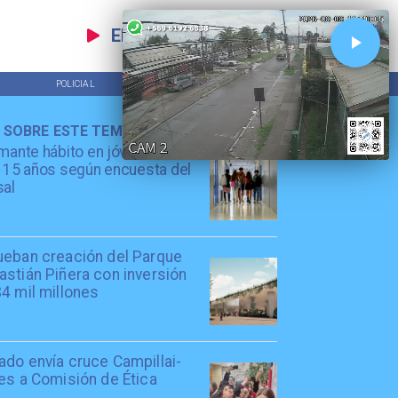
EN VIVO
POLICIAL
TENDENCIAS
 SOBRE ESTE TEMA
mante hábito en jóvenes de
 15 años según encuesta del
sal
ueban creación del Parque
stián Piñera con inversión
4 mil millones
ado envía cruce Campillai-
es a Comisión de Ética