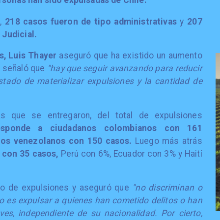
rsonas han sido expulsadas de Chile.
s,
218 casos fueron de tipo administrativas
y
207
Judicial.
s, Luis Thayer
aseguró que ha existido un aumento
y señaló que
"hay que seguir avanzando para reducir
stado de materializar expulsiones y la cantidad de
as que se entregaron, del total de expulsiones
esponde a ciudadanos colombianos con 161
nos venezolanos con 150 casos.
Luego más atrás
a con 35 casos,
Perú con 6%, Ecuador con 3% y Haití
tipo de expulsiones y aseguró que
"no discriminan o
rio es expulsar a quienes han cometido delitos o han
aves, independiente de su nacionalidad. Por cierto,