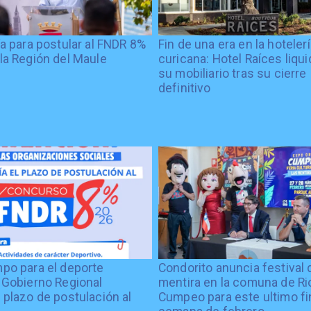
ía para postular al FNDR 8%
Fin de una era en la hoteler
la Región del Maule
curicana: Hotel Raíces liqu
su mobiliario tras su cierre
definitivo
po para el deporte
Condorito anuncia festival 
 Gobierno Regional
mentira en la comuna de Rio
 plazo de postulación al
Cumpeo para este ultimo fi