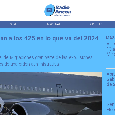
LOCAL
NACIONAL
DEPORTES
an a los 425 en lo que va del 2024
MÁS
Alar
13 a
Min
l de Migraciones gran parte de las expulsiones
és de una orden administrativa.
Apr
Seba
de $
Sen
Flor