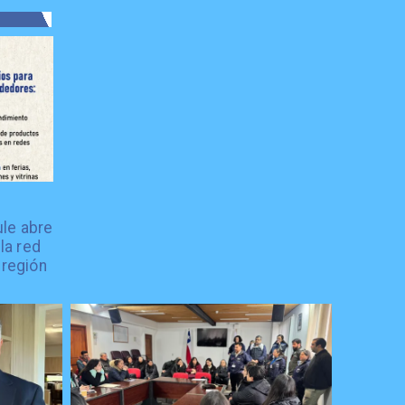
le abre
la red
 región