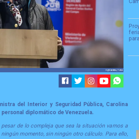
Camp
Pro
fer
para
X @Carolina_Tohá
nistra del Interior y Seguridad Pública, Carolina
al personal diplomático de Venezuela.
 pesar de lo compleja que sea la situación vamos a
n ningún momento, sin ningún otro cálculo. Para ello,