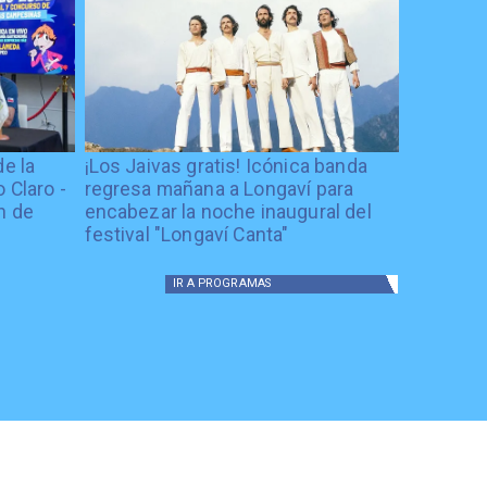
de la
¡Los Jaivas gratis! Icónica banda
 Claro -
regresa mañana a Longaví para
n de
encabezar la noche inaugural del
festival "Longaví Canta"
IR A
PROGRAMAS