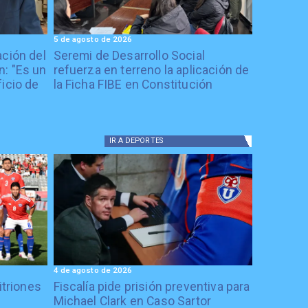
5 de agosto de 2026
ación del
Seremi de Desarrollo Social
: "Es un
refuerza en terreno la aplicación de
icio de
la Ficha FIBE en Constitución
IR A
DEPORTES
4 de agosto de 2026
itriones
Fiscalía pide prisión preventiva para
Michael Clark en Caso Sartor