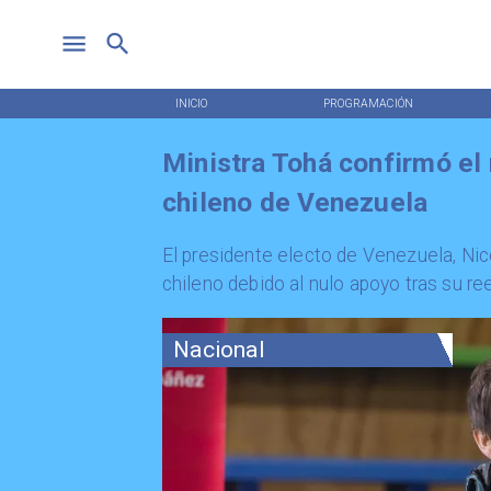
INICIO
PROGRAMACIÓN
Ministra Tohá confirmó el 
chileno de Venezuela
El presidente electo de Venezuela, Nic
chileno debido al nulo apoyo tras su r
Nacional