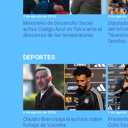
7 de agosto de 2026
5 de agosto
Ministerio de Desarrollo Social
Diputad
activa Código Azul en Talca ante el
del info
descenso de las temperaturas
"Nuestro
familias 
DEPORTES
6 de agosto de 2026
5 de agosto
Claudio Bravo baja la euforia sobre
Presenta
fichaje de Vozinha
Colo: Fe