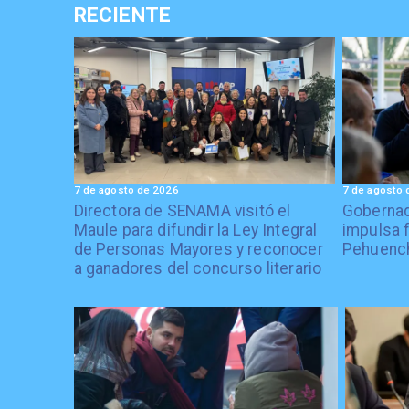
RECIENTE
7 de agosto de 2026
7 de agosto 
Directora de SENAMA visitó el
Gobernad
Maule para difundir la Ley Integral
impulsa 
de Personas Mayores y reconocer
Pehuenc
a ganadores del concurso literario