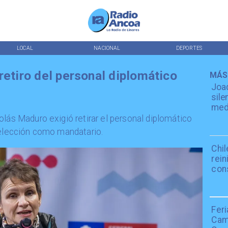
LOCAL
NACIONAL
DEPORTES
retiro del personal diplomático
MÁS
Joaq
sile
medi
olás Maduro exigió retirar el personal diplomático
eelección como mandatario.
Chil
rein
con
Fer
Cami