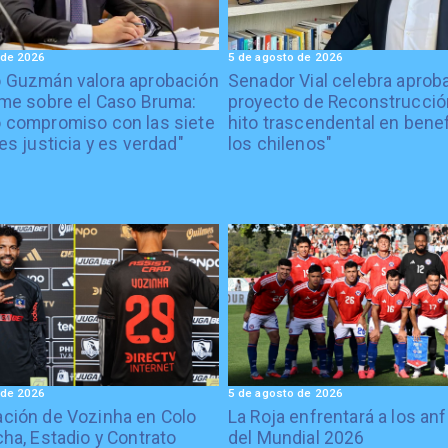
 de 2026
5 de agosto de 2026
o Guzmán valora aprobación
Senador Vial celebra aprob
rme sobre el Caso Bruma:
proyecto de Reconstrucción
 compromiso con las siete
hito trascendental en benef
es justicia y es verdad"
los chilenos"
 de 2026
5 de agosto de 2026
ción de Vozinha en Colo
La Roja enfrentará a los anf
cha, Estadio y Contrato
del Mundial 2026