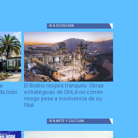
IR A
ECONOMÍA
ía
El Biobío respira tranquilo: Obras
ida todo
estratégicas de OHLA no corren
riesgo pese a insolvencia de su
filial
IR A
ARTE Y CULTURA