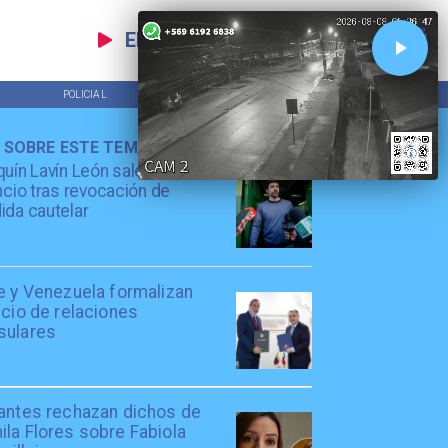
EN VIVO
POLICIAL
TENDENCIAS
 SOBRE ESTE TEMA
uín Lavín León sale en
ncio tras revocación de
da cautelar
e y Venezuela formalizan
icio de relaciones
sulares
iantes rechazan dichos de
la Flores sobre Fabiola