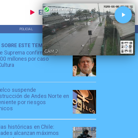
EN VIVO
POLICIAL
TENDENCIAS
 SOBRE ESTE TEMA
te Suprema confirma pago de
00 millones por caso
ultura
elco suspende
strucción de Andes Norte en
eniente por riesgos
micos
ias históricas en Chile:
dades alcanzan máximos