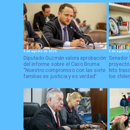
5 de agosto de 2026
5 de agosto 
Diputado Guzmán valora aprobación
Senador 
del informe sobre el Caso Bruma:
proyecto
"Nuestro compromiso con las siete
hito tras
familias es justicia y es verdad"
los chile