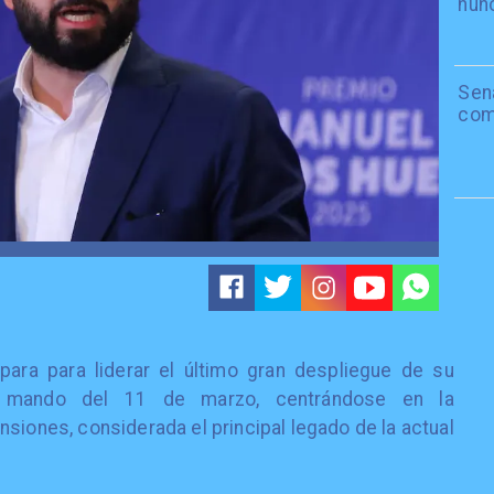
nun
Sen
com
para para liderar el último gran despliegue de su
 mando del 11 de marzo, centrándose en la
siones, considerada el principal legado de la actual