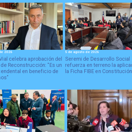
de 2026
5 de agosto de 2026
Vial celebra aprobación del
Seremi de Desarrollo Social
 de Reconstrucción: "Es un
refuerza en terreno la aplica
cendental en beneficio de
la Ficha FIBE en Constitución
nos"