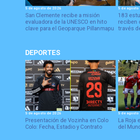
5 de agosto de 2026
5 de agosto
San Clemente recibe a misión
183 estu
evaluadora de la UNESCO en hito
reciben 
clave para el Geoparque Pillanmapu
través d
DEPORTES
5 de agosto de 2026
5 de agosto
Presentación de Vozinha en Colo
La Roja 
Colo: Fecha, Estadio y Contrato
del Mund