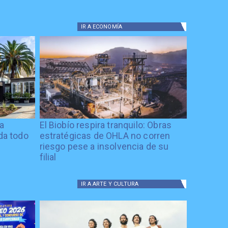
IR A
ECONOMÍA
ía
El Biobío respira tranquilo: Obras
ida todo
estratégicas de OHLA no corren
riesgo pese a insolvencia de su
filial
IR A
ARTE Y CULTURA