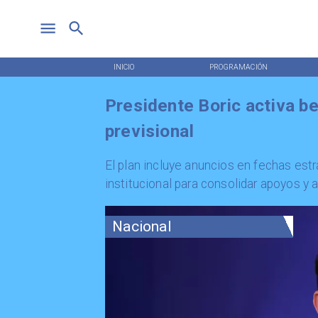
INICIO
PROGRAMACIÓN
Presidente Boric activa b
previsional
El plan incluye anuncios en fechas est
institucional para consolidar apoyos y 
Nacional