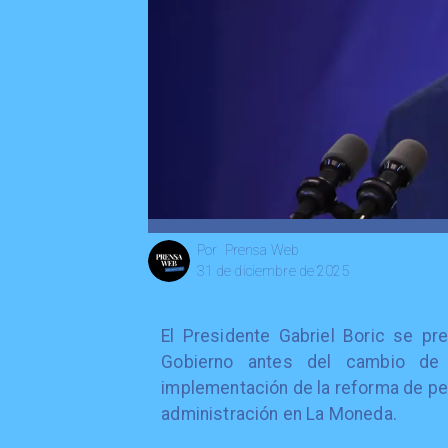
Prensa Web
Por
31 de diciembre de 2025
El Presidente Gabriel Boric se pre
Gobierno antes del cambio de
implementación de la reforma de pen
administración en La Moneda.