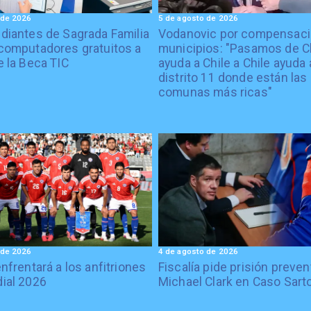
 de 2026
5 de agosto de 2026
diantes de Sagrada Familia
Vodanovic por compensaci
computadores gratuitos a
municipios: "Pasamos de C
e la Beca TIC
ayuda a Chile a Chile ayuda 
distrito 11 donde están las
comunas más ricas"
 de 2026
4 de agosto de 2026
enfrentará a los anfitriones
Fiscalía pide prisión preven
ial 2026
Michael Clark en Caso Sart