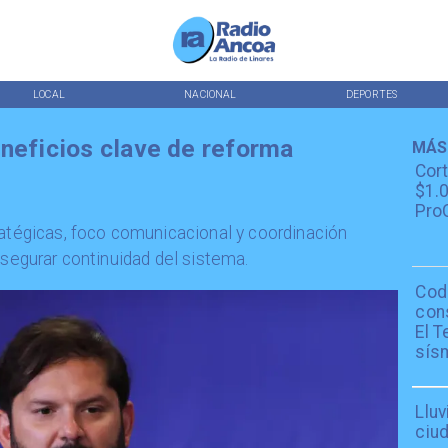
LOCAL
NACIONAL
DEPORTES
eneficios clave de reforma
MÁS
Cor
$1.0
ProC
ratégicas, foco comunicacional y coordinación
asegurar continuidad del sistema.
Cod
con
El T
sís
Lluv
ciu