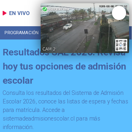
EN VIVO
PROGRAMACIÓN
LOCAL
DEPORTES
Resultados SAE 2026: Revisa
hoy tus opciones de admisión
escolar
Consulta los resultados del Sistema de Admisión
Escolar 2026, conoce las listas de espera y fechas
para matrícula. Accede a
sistemadeadmisionescolar.cl para más
información.