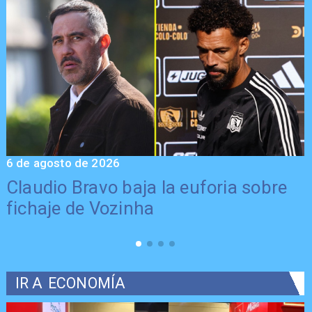
6 de agosto de 2026
5
Claudio Bravo baja la euforia sobre
fichaje de Vozinha
IR A
ECONOMÍA