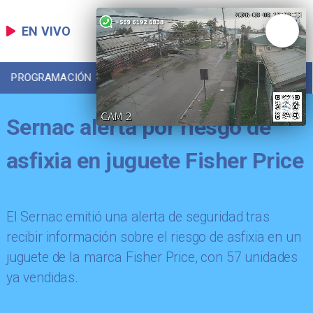
EN VIVO
PROGRAMACIÓN
LOCAL
DEPORTES
Sernac alerta por riesgo de
asfixia en juguete Fisher Price
El Sernac emitió una alerta de seguridad tras
recibir información sobre el riesgo de asfixia en un
juguete de la marca Fisher Price, con 57 unidades
ya vendidas.