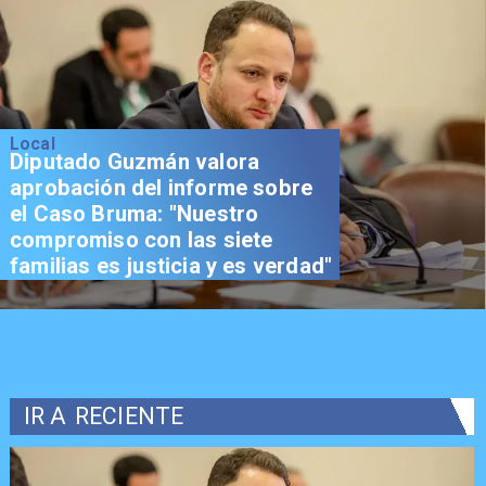
Local
Diputado Guzmán valora
aprobación del informe sobre
el Caso Bruma: "Nuestro
compromiso con las siete
familias es justicia y es verdad"
IR A
RECIENTE