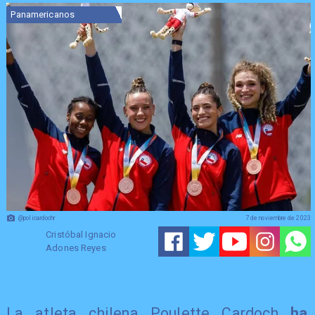
Panamericanos
@policardochr
7 de noviembre de 2023
Cristóbal Ignacio
Adones Reyes
​La atleta chilena Poulette Cardoch
ha