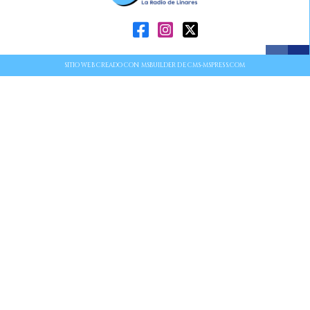
SITIO WEB CREADO CON MSBUILDER DE CMS-MSPRESS.COM