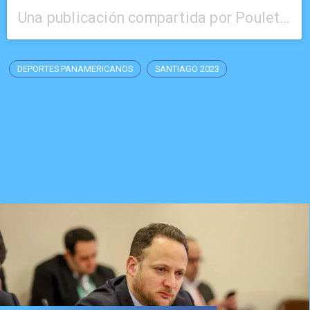
Una publicación compartida por Poulette Cardoch (@policardochr)
DEPORTES PANAMERICANOS
SANTIAGO 2023