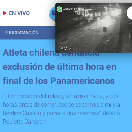
EN VIVO
PROGRAMACIÓN
LOCAL
DEPORTES
Atleta chilena denuncia
exclusión de última hora en
final de los Panamericanos
"El entrenador del relevo, sin avisar nada, y dos
horas antes de correr, decide sacarnos a mí y a
Berdine Castillo y poner a dos reservas", detalló
Poulette Cardoch.