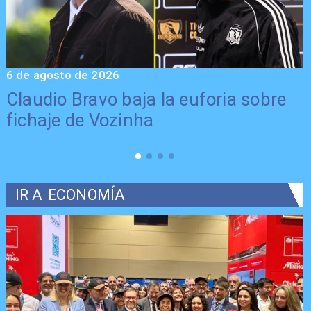
6 de agosto de 2026
5
Claudio Bravo baja la euforia sobre
fichaje de Vozinha
IR A
ECONOMÍA