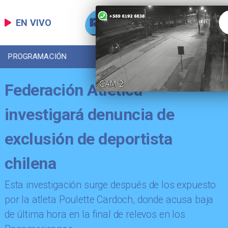
EN VIVO
PROGRAMACIÓN
LOCAL
DEPORTES
Federación Atlética
investigará denuncia de
exclusión de deportista
chilena
​Esta investigación surge después de los expuesto
por la atleta Poulette Cardoch, donde acusa baja
de última hora en la final de relevos en los