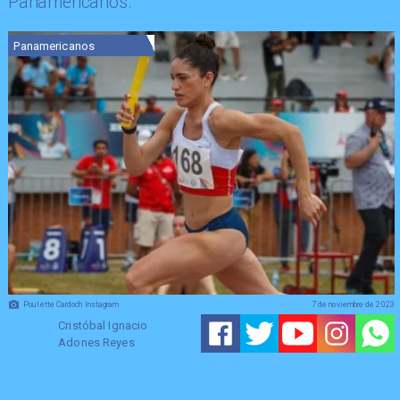
Panamericanos.
Panamericanos
Poulette Cardoch Instagram
7 de noviembre de 2023
Cristóbal Ignacio
Adones Reyes