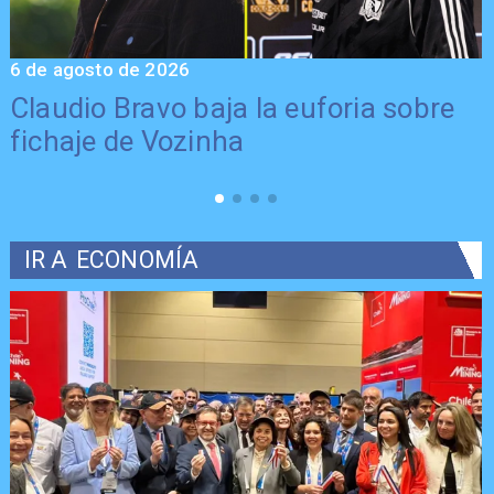
6 de agosto de 2026
5
Claudio Bravo baja la euforia sobre
fichaje de Vozinha
IR A
ECONOMÍA