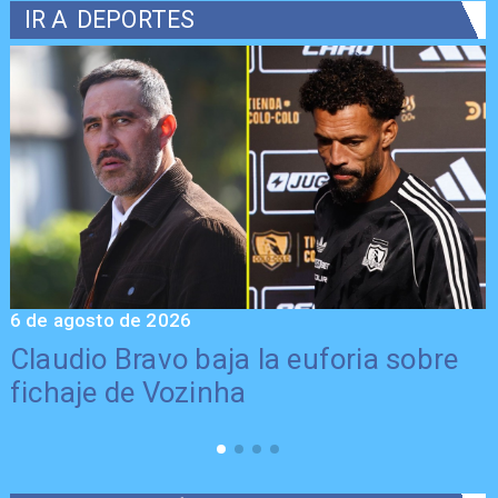
IR A
DEPORTES
6 de agosto de 2026
5
Claudio Bravo baja la euforia sobre
fichaje de Vozinha