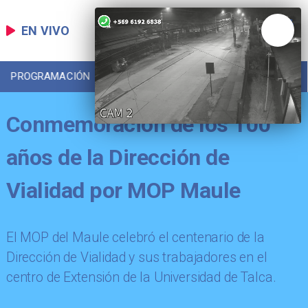
EN VIVO
PROGRAMACIÓN
LOCAL
DEPORTES
Conmemoración de los 100
años de la Dirección de
Vialidad por MOP Maule
El MOP del Maule celebró el centenario de la
Dirección de Vialidad y sus trabajadores en el
centro de Extensión de la Universidad de Talca.