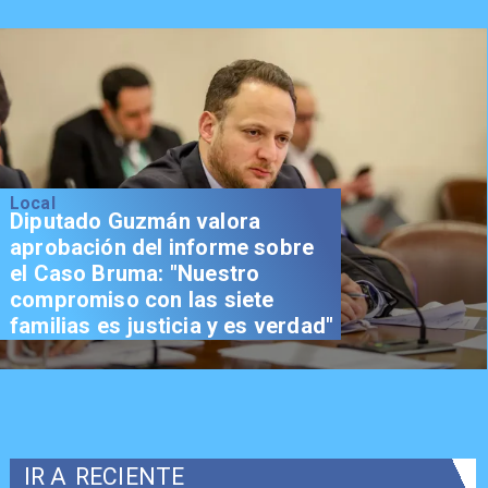
Local
Diputado Guzmán valora
aprobación del informe sobre
el Caso Bruma: "Nuestro
compromiso con las siete
familias es justicia y es verdad"
IR A
RECIENTE