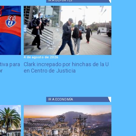
IR A
DEPORTES
4 de agosto de 2026
tiva para
Clark increpado por hinchas de la U
or
en Centro de Justicia
IR A
ECONOMÍA