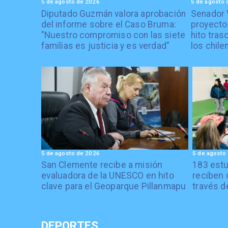
5 de agosto de 2026
5 de agosto 
Diputado Guzmán valora aprobación
Senador 
del informe sobre el Caso Bruma:
proyecto
"Nuestro compromiso con las siete
hito tras
familias es justicia y es verdad"
los chile
5 de agosto de 2026
5 de agosto
San Clemente recibe a misión
183 estu
evaluadora de la UNESCO en hito
reciben 
clave para el Geoparque Pillanmapu
través d
DEPORTES