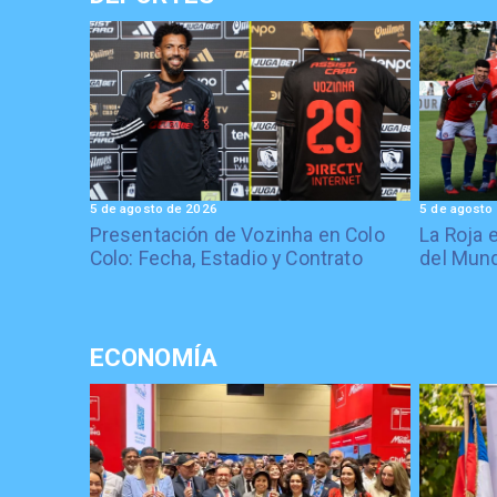
5 de agosto de 2026
5 de agosto
Presentación de Vozinha en Colo
La Roja 
Colo: Fecha, Estadio y Contrato
del Mund
ECONOMÍA