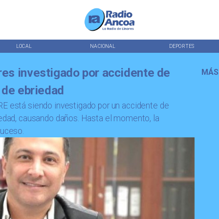
LOCAL
NACIONAL
DEPORTES
es investigado por accidente de
MÁS
 de ebriedad
RE está siendo investigado por un accidente de
riedad, causando daños. Hasta el momento, la
suceso.