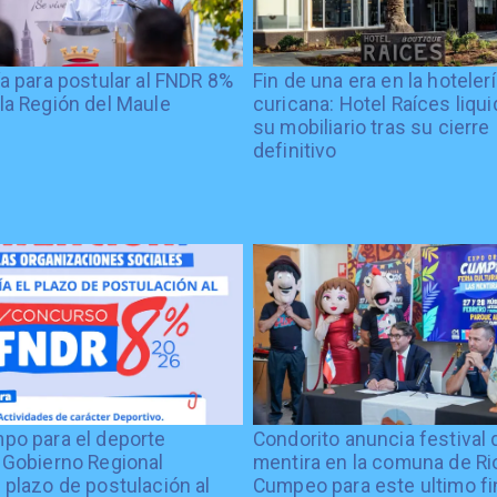
ía para postular al FNDR 8%
Fin de una era en la hoteler
la Región del Maule
curicana: Hotel Raíces liqu
su mobiliario tras su cierre
definitivo
po para el deporte
Condorito anuncia festival 
 Gobierno Regional
mentira en la comuna de Rio
 plazo de postulación al
Cumpeo para este ultimo fi