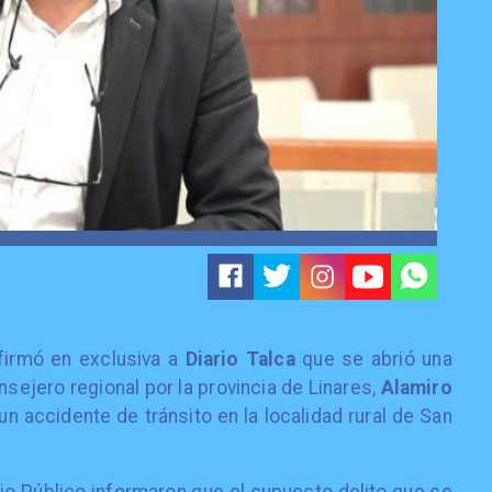
irmó en exclusiva a
Diario Talca
que se abrió una
nsejero regional por la provincia de Linares,
Alamiro
 un accidente de tránsito en la localidad rural de San