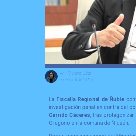
Viviana Ulloa
Por
3 de abril de 2025
La
Fiscalía Regional de Ñuble
conf
investigación penal en contra del co
Garrido Cáceres
, tras protagonizar
Gregorio en la comuna de Ñiquén.