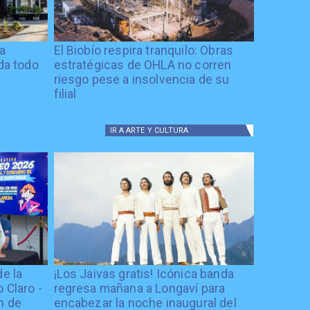
ía
El Biobío respira tranquilo: Obras
ida todo
estratégicas de OHLA no corren
riesgo pese a insolvencia de su
filial
IR A
ARTE Y CULTURA
de la
¡Los Jaivas gratis! Icónica banda
 Claro -
regresa mañana a Longaví para
n de
encabezar la noche inaugural del