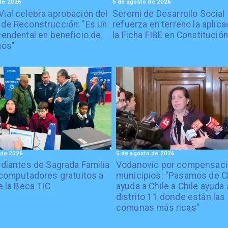
de 2026
5 de agosto de 2026
Vial celebra aprobación del
Seremi de Desarrollo Social
 de Reconstrucción: "Es un
refuerza en terreno la aplica
cendental en beneficio de
la Ficha FIBE en Constitución
nos"
 de 2026
5 de agosto de 2026
diantes de Sagrada Familia
Vodanovic por compensaci
computadores gratuitos a
municipios: "Pasamos de C
e la Beca TIC
ayuda a Chile a Chile ayuda 
distrito 11 donde están las
comunas más ricas"