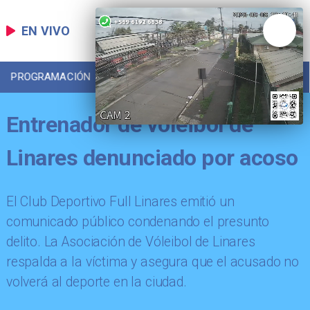
EN VIVO
PROGRAMACIÓN
LOCAL
DEPORTES
Entrenador de vóleibol de
Linares denunciado por acoso
El Club Deportivo Full Linares emitió un
comunicado público condenando el presunto
delito. La Asociación de Vóleibol de Linares
respalda a la víctima y asegura que el acusado no
volverá al deporte en la ciudad.