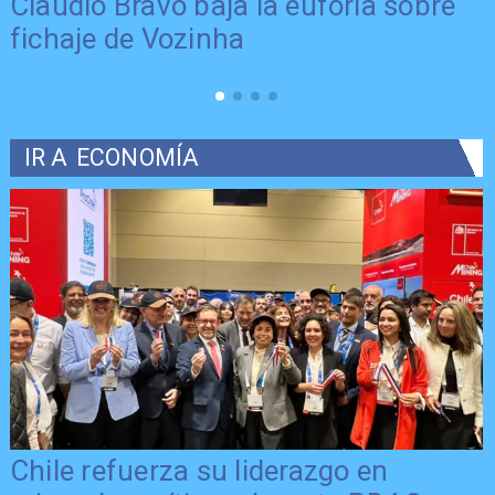
Claudio Bravo baja la euforia sobre
fichaje de Vozinha
IR A
ECONOMÍA
Chile refuerza su liderazgo en