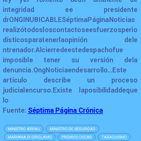
integridad e
e presidente
d
rONGINUBICABLESéptimaPáginaNoticias
realizótodosloscontactoseesfuerzosperio
dísticosparatenerlaopinión dele
ntrenador.Alcierredeestedespachofue
imposible tener su versión dela
denuncia.
OngNoticiaendesarrollo…Este
artículo describe un proceso
judicialencurso.Existe laposibilidaddeque
lo
Fuente:
Séptima Página Crónica
MINISTRO ARRAU
MINISTRO DE SEGURIDAD
MARIANA DI GIROLAMO
PREMIOS OSCAR
TABAQUISMO