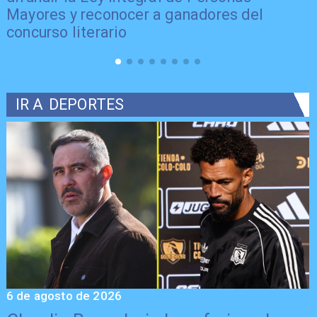
Mayores y reconocer a ganadores del
concurso literario
IR A
DEPORTES
6 de agosto de 2026
5