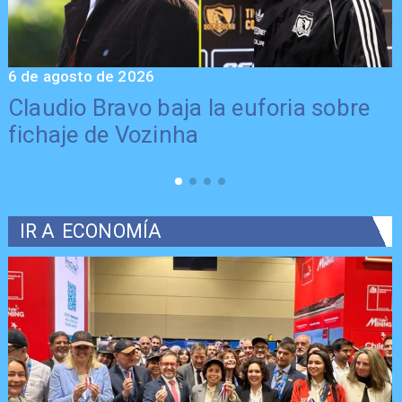
6 de agosto de 2026
5
Claudio Bravo baja la euforia sobre
fichaje de Vozinha
IR A
ECONOMÍA