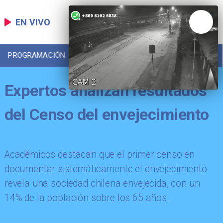
EN VIVO
PROGRAMACIÓN
LOCAL
DEPORTES
Expertos analizan resultados
del Censo del envejecimiento
Académicos destacan que el primer censo en
documentar sistemáticamente el envejecimiento
revela una sociedad chilena envejecida, con un
14% de la población sobre los 65 años.