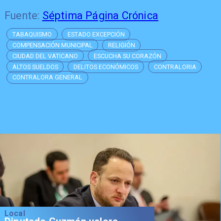
Fuente:
Séptima Página Crónica
TABAQUISMO
ESTADO EXCEPCIÓN
COMPENSACIÓN MUNICIPAL
RELIGIÓN
CIUDAD DEL VATICANO
ESCUCHA SU CORAZÓN
ALTOS SUELDOS
DELITOS ECONÓMICOS
CONTRALORIA
CONTRALORA GENERAL
Local