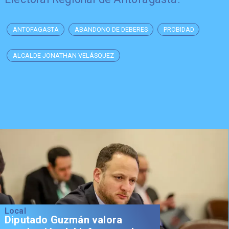
ANTOFAGASTA
ABANDONO DE DEBERES
PROBIDAD
ALCALDE JONATHAN VELÁSQUEZ
Local
Diputado Guzmán valora