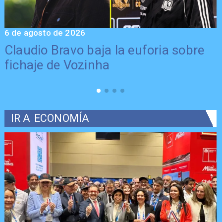
6 de agosto de 2026
5
Claudio Bravo baja la euforia sobre
fichaje de Vozinha
IR A
ECONOMÍA