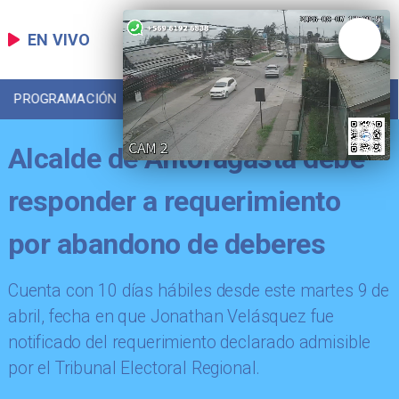
EN VIVO
PROGRAMACIÓN
LOCAL
DEPORTES
Alcalde de Antofagasta debe
responder a requerimiento
por abandono de deberes
Cuenta con 10 días hábiles desde este martes 9 de
abril, fecha en que Jonathan Velásquez fue
notificado del requerimiento declarado admisible
por el Tribunal Electoral Regional.