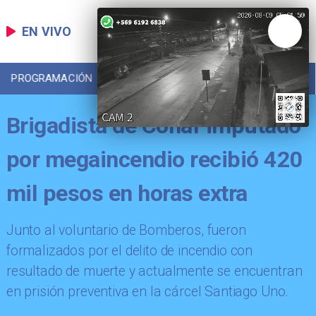
EN VIVO
PROGRAMACIÓN
LOCAL
DEPORTES
Brigadista de Conaf imputado
por megaincendio recibió 420
mil pesos en horas extra
Junto al voluntario de Bomberos, fueron
formalizados por el delito de incendio con
resultado de muerte y actualmente se encuentran
en prisión preventiva en la cárcel Santiago Uno.