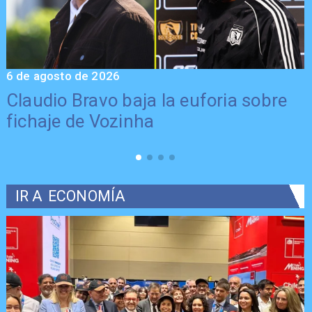
6 de agosto de 2026
5
Claudio Bravo baja la euforia sobre
fichaje de Vozinha
IR A
ECONOMÍA