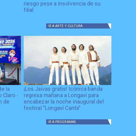
riesgo pese a insolvencia de su
filial
IR A
ARTE Y CULTURA
de la
¡Los Jaivas gratis! Icónica banda
 Claro -
regresa mañana a Longaví para
n de
encabezar la noche inaugural del
festival "Longaví Canta"
IR A
PROGRAMAS