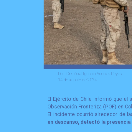
Cristóbal Ignacio Adones Reyes
Por
14 de agosto de 2024
El Ejército de Chile informó que el
Observación Fronteriza (POF) en Co
El incidente ocurrió alrededor de l
en descanso, detectó la presencia 