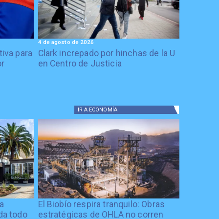
4 de agosto de 2026
tiva para
Clark increpado por hinchas de la U
or
en Centro de Justicia
IR A
ECONOMÍA
ía
El Biobío respira tranquilo: Obras
ida todo
estratégicas de OHLA no corren