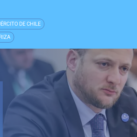
JÉRCITO DE CHILE
RIZA
Local
Senador
aprobac
Reconst
trascen
los chi