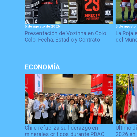
5 de agosto de 2026
5 de agosto
Presentación de Vozinha en Colo
La Roja 
Colo: Fecha, Estadio y Contrato
del Mund
ECONOMÍA
Chile refuerza su liderazgo en
Último d
minerales críticos durante PDAC
2026 en 