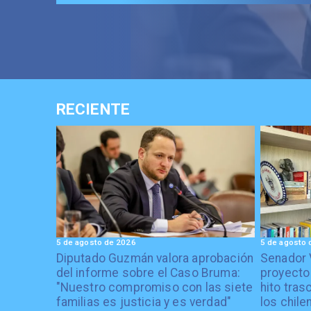
RECIENTE
5 de agosto de 2026
5 de agosto 
Diputado Guzmán valora aprobación
Senador 
del informe sobre el Caso Bruma:
proyecto
"Nuestro compromiso con las siete
hito tras
familias es justicia y es verdad"
los chile