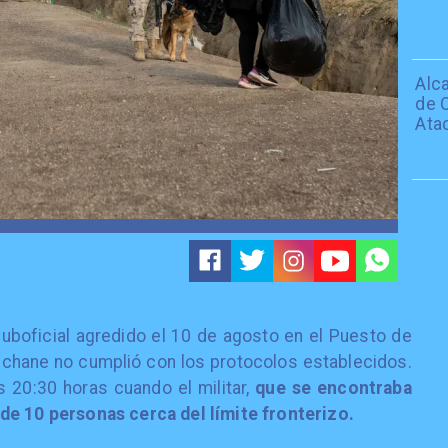
Alc
de C
Ata
 suboficial agredido el 10 de agosto en el Puesto de
lchane no cumplió con los protocolos establecidos.
as 20:30 horas cuando el militar,
que se encontraba
de 10 personas cerca del límite fronterizo.