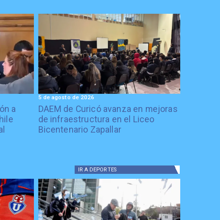
5 de agosto de 2026
ón a
DAEM de Curicó avanza en mejoras
hile
de infraestructura en el Liceo
al
Bicentenario Zapallar
IR A
DEPORTES