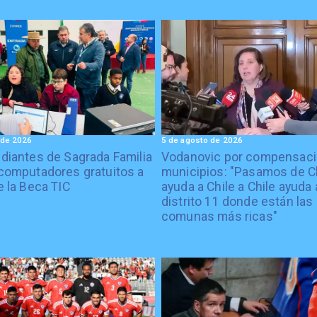
 de 2026
5 de agosto de 2026
diantes de Sagrada Familia
Vodanovic por compensaci
computadores gratuitos a
municipios: "Pasamos de C
e la Beca TIC
ayuda a Chile a Chile ayuda 
distrito 11 donde están las
comunas más ricas"