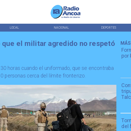
LOCAL
NACIONAL
DEPORTES
 que el militar agredido no respetó
MÁS
Form
por 
20:30 horas cuando el uniformado, que se encontraba
0 personas cerca del límite fronterizo.
Con
trip
Tal
Tor
del