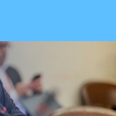
 Vial celebra
ión del proyecto de
rucción: "Es un hito
dental en beneficio de
lenos"