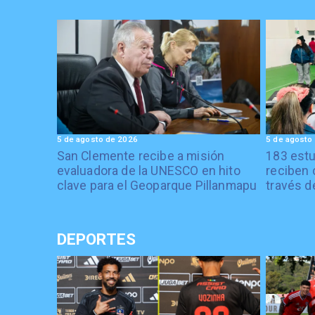
5 de agosto de 2026
5 de agosto
San Clemente recibe a misión
183 estu
evaluadora de la UNESCO en hito
reciben 
clave para el Geoparque Pillanmapu
través d
DEPORTES