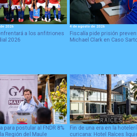
 de 2026
4 de agosto de 2026
enfrentará a los anfitriones
Fiscalía pide prisión preven
ial 2026
Michael Clark en Caso Sart
ía para postular al FNDR 8%
Fin de una era en la hoteler
la Región del Maule
curicana: Hotel Raíces liqu