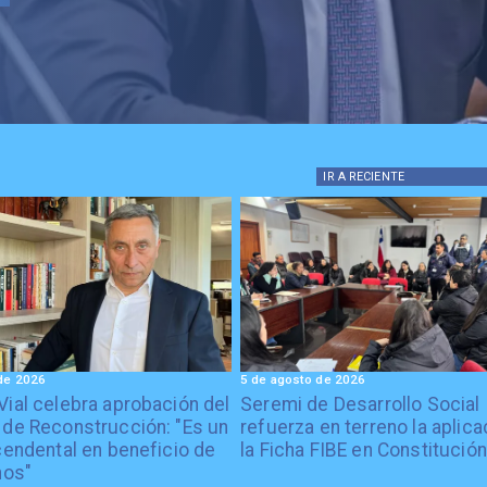
IR A
RECIENTE
de 2026
5 de agosto de 2026
Vial celebra aprobación del
Seremi de Desarrollo Social
 de Reconstrucción: "Es un
refuerza en terreno la aplica
cendental en beneficio de
la Ficha FIBE en Constitución
nos"