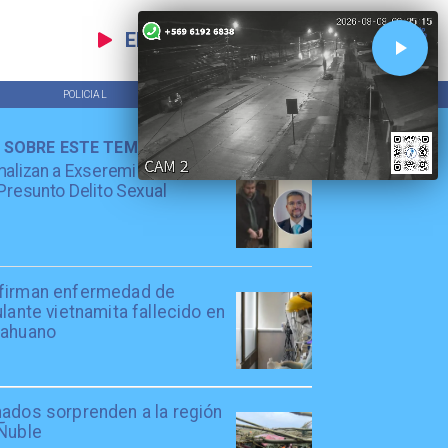
EN VIVO
POLICIAL
TENDENCIAS
 SOBRE ESTE TEMA
alizan a Exseremi de Salud
Presunto Delito Sexual
firman enfermedad de
ulante vietnamita fallecido en
cahuano
nados sorprenden a la región
 Ñuble