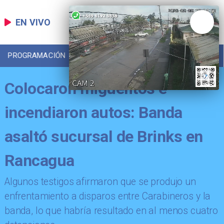
EN VIVO
PROGRAMACIÓN
LOCAL
DEPORTES
Colocaron miguelitos e
incendiaron autos: Banda
asaltó sucursal de Brinks en
Rancagua
​Algunos testigos afirmaron que se produjo un
enfrentamiento a disparos entre Carabineros y la
banda, lo que habría resultado en al menos cuatro