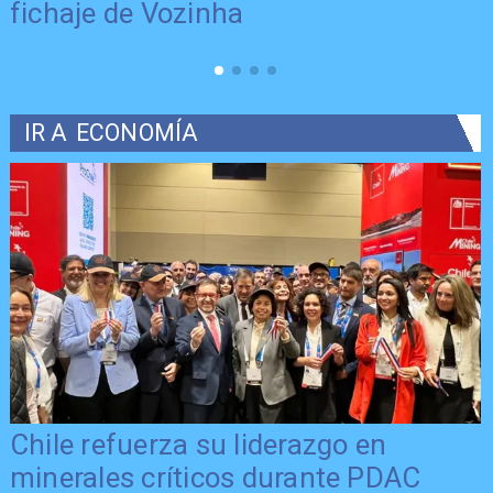
fichaje de Vozinha
IR A
ECONOMÍA
Chile refuerza su liderazgo en
minerales críticos durante PDAC