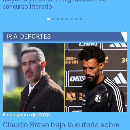
concurso literario
IR A
DEPORTES
6 de agosto de 2026
5
Claudio Bravo baja la euforia sobre