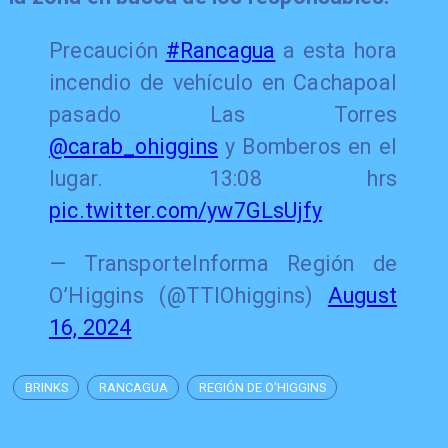
Precaución
#Rancagua
a esta hora
incendio de vehículo en Cachapoal
pasado Las Torres
@carab_ohiggins
y Bomberos en el
lugar. 13:08 hrs
pic.twitter.com/yw7GLsUjfy
— TransporteInforma Región de
O’Higgins (@TTIOhiggins)
August
16, 2024
BRINKS
RANCAGUA
REGIÓN DE O'HIGGINS