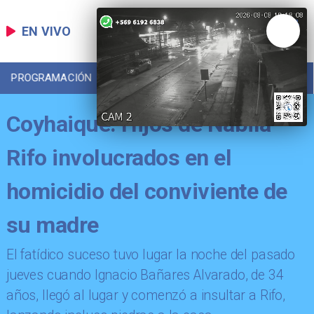
EN VIVO
PROGRAMACIÓN
LOCAL
DEPORTES
Coyhaique: Hijos de Nabila
Rifo involucrados en el
homicidio del conviviente de
su madre
​El fatídico suceso tuvo lugar la noche del pasado
jueves cuando Ignacio Bañares Alvarado, de 34
años, llegó al lugar y comenzó a insultar a Rifo,