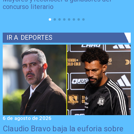
concurso literario
IR A
DEPORTES
6 de agosto de 2026
5
Claudio Bravo baja la euforia sobre