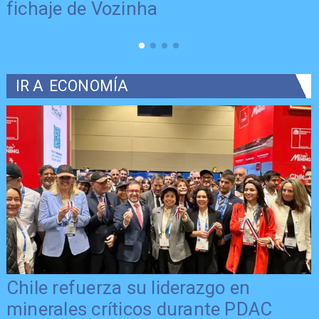
fichaje de Vozinha
IR A
ECONOMÍA
Chile refuerza su liderazgo en
minerales críticos durante PDAC