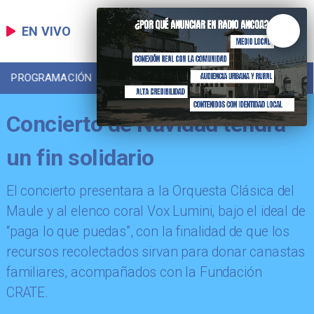
EN VIVO
PROGRAMACIÓN
LOCAL
DEPORTES
Concierto de Navidad tendrá
un fin solidario
El concierto presentara a la Orquesta Clásica del
Maule y al elenco coral Vox Lumini, bajo el ideal de
“paga lo que puedas”, con la finalidad de que los
recursos recolectados sirvan para donar canastas
familiares, acompañados con la Fundación
CRATE.