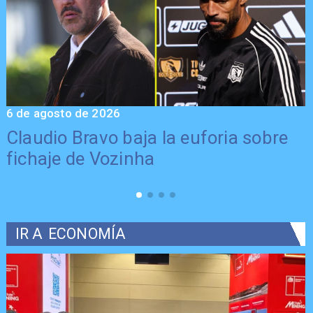
6 de agosto de 2026
5
Claudio Bravo baja la euforia sobre
fichaje de Vozinha
IR A
ECONOMÍA